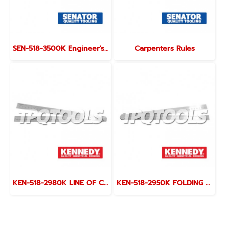
SEN-518-3500K Engineer's Rule Round End - Pocket Type
Carpenters Rules
KEN-518-2980K LINE OF CHORDS RULE 600mm
KEN-518-2950K FOLDING STEEL RULE 600mm/24"