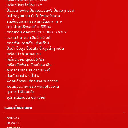
• เครื่องมือเวิร์คช็อป DIY
• ปั๊มลมสายพาน ปั๊มลมออยล์ฟรี ปั๊มลมทุกชนิด
• ปันไดอลูมิเนียม บันไดไฟเบอร์กลาส
• รถเข็นอุตสาหกรรม รถเข็นเฉพาะทาง
• กาว น้ำยาเช็ครอยร้าว ซิลิโคน
• ดอกสว่าน ดอกเจาะ CUTTING TOOLS
• ดอกสว่าน-ดอกเจียร์คาร์ไบท์
• ดอกต๊าป ดายต๊าป ด้ามต๊าป
• ปั๊มน้ำ ปั๊มจุ่ม ปั๊มไดโว่ ปั๊มสูบน้ำทุกชนิด
• เครื่องมือวัดภาคสนาม
• เครื่องเชื่อม ตู้เชื่อมไฟฟ้า
• เครื่องขัดพื้น เครื่องปั่นเงาพื้น
• อุปกรณ์นิรภัย อุปกรณ์เซฟตี้
• ล้อเก็บสายไฟ ปลั๊กไฟ
• พัดลมถังกลม ท่อลมระบายอากาศ
• พัดลมอุตสาหกรรม พัดลมโรงงาน
• อุปกรณ์แพ็คสินค้า
• อุปกรณ์แผ่นขัด ตัด เจียร์
แบรนด์ยอดนิยม
• BARCO
• BOSCH