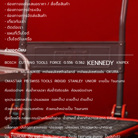
• ช่องทางขอใบเสนอราคา / สั่งซื้อสินค้า
• ช่องทางการชำระเงิน
• ช่องทางการจัดส่งสินค้า
• เกี่ยวกับเรา
• ติดต่อเรา
• แผนที่เว็บไซต์
• เว็บไซต์ในเครือ
คำยอดนิยม
KENNEDY
BOSCH
CUTTING TOOLS
FORCE
G.558
G.582
KNIPEX
MAKITA
MILWAUKEE
milwaukeethailand
milwaukeetools
OKURA
OMASTAR
PB SWISS TOOLS
RIDGID
STANLEY
UNIOR
ขายปั๊ม Tsurumi
คีมชนิดต่างๆ
คีมย้ำหางปลา คีมย้ำไฮโดรลิค
ค้อนชนิดต่างๆ
ชุดประแจหกเหลี่ยม ประแจแอล
ดอกต๊าป ดายต๊าป ด้ามต๊าป
ตัวแทนจำหน่ายประเทศไทย
ตัวแทนจำหน่ายปั๊ม Tsurumi
ตู้เครื่องมือ กล่อง-กระเป๋าเครื่องมือช่าง
น้ำยาเคมี น้ำยาทำความสะอาด ซิลิโคน
บล็อกชุด
บันไดอุตสาหกรรม
ประแจชุด
ประแจชุด ประแจแหวน-ปากตาย
ปั๊ม TSURUMI
ปั๊ม ซูรูมิ
ปั๊มจุ่ม tsurumi
ปั๊มจุ่ม tsurumi pump
ปั๊มจุ่มไดโว่