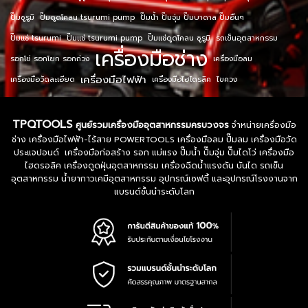
ปั๊มซูรูมิ
ปั๊มดูดโคลน tsurumi pump
ปั๊มน้ำ ปั๊มจุ่ม ปั๊มบาดาล ปั๊มอื่นๆ
ปั๊มแช่ tsurumi
ปั๊มแช่ tsurumi pump
ปั๊มแช่ดูดโคลน ซูรูมิ
รถเข็นอุตสาหกรรม
เครื่องมือช่าง
รอกโซ่ รอกโยก รอกถ่วง
เครื่องมือลม
เครื่องมือไฟฟ้า
เครื่องมือวัดละเอียด
เครื่องมือไฮโดรลิค
ไขควง
TPQTOOLS
ศูนย์รวมเครื่องมืออุตสาหกรรมครบวงจร
จำหน่ายเครื่องมือ
ช่าง เครื่องมือไฟฟ้า-ไร้สาย POWERTOOLS เครื่องมือลม ปั๊มลม เครื่องมือวัด
ประแจปอนด์ เครื่องมือก่อสร้าง รอก แม่แรง ปั๊มน้ำ ปั๊มจุ่ม ปั๊มไดโว่ เครื่องมือ
ไฮดรอลิค เครื่องดูดฝุ่นอุตสาหกรรม เครื่องฉีดน้ำแรงดัน บันได รถเข็น
อุตสาหกรรม น้ำยากาวเคมีอุตสาหกรรม อุปกรณ์เซฟตี้ และอุปกรณ์โรงงานจาก
แบรนด์ชั้นนำระดับโลก