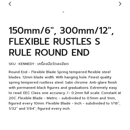
150mm/6", 300mm/12",
FLEXIBLE RUSTLES S
RULE ROUND END
SKU : KENNEDY : เครื่องมือวัดละเอียด
Round End - Flexible Blade Spring tempered flexible steel
blades. 12mm blade width. With hanging hole. Finest quality
spring tempered rustless steel. Satin chrome. Anti-glare finish
with permanent black figures and graduations. Extremely easy
to read. EEC Class one accuracy: /- 0.2mm full scale. Constant at
20C. Flexible Blade - Metric - subdivided to 0.5mm and 1mm,
figured every 10mm. Flexible Blade - Inch - subdivided to 1/16”,
1/32” and 1/64”, figured every inch.