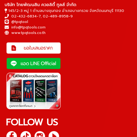
บริษัท ไทยพัฒนสิน ควอลิตี้ ทูลส์ จำกัด
145/2-3 หมู่ 1 ตำบลบางขุนกอง อำเภอบางกรวย จังหวัดนนทบุรี 11130
02-432-6834-7
,
02-489-8958-9
@tpqtool
info@tpqtools.com
www.tpqtools.co.th
FOLLOW US