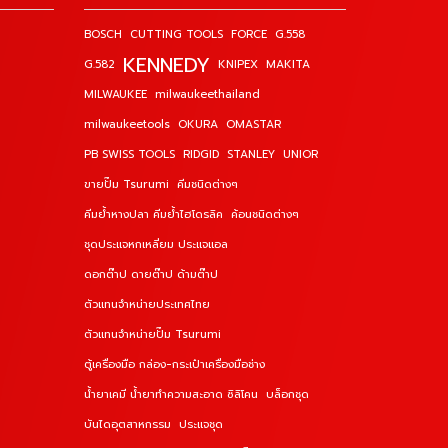
BOSCH
CUTTING TOOLS
FORCE
G.558
KENNEDY
G.582
KNIPEX
MAKITA
MILWAUKEE
milwaukeethailand
milwaukeetools
OKURA
OMASTAR
PB SWISS TOOLS
RIDGID
STANLEY
UNIOR
ขายปั๊ม Tsurumi
คีมชนิดต่างๆ
คีมย้ำหางปลา คีมย้ำไฮโดรลิค
ค้อนชนิดต่างๆ
ชุดประแจหกเหลี่ยม ประแจแอล
ดอกต๊าป ดายต๊าป ด้ามต๊าป
ตัวแทนจำหน่ายประเทศไทย
ตัวแทนจำหน่ายปั๊ม Tsurumi
ตู้เครื่องมือ กล่อง-กระเป๋าเครื่องมือช่าง
น้ำยาเคมี น้ำยาทำความสะอาด ซิลิโคน
บล็อกชุด
บันไดอุตสาหกรรม
ประแจชุด