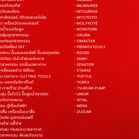
มือออโตเมทีฟ
• MILWAUKEE
ือวัดละเอียด
• MITSUBISHI
ยคาลิปเปอร์ ดิจิตอลเวอร์เนีย
• MITUTOYO
ร เครื่องวัดระยะเลเซอร์
• MOLYKOTE
ฉีดน้ำแรงดันสูง
• NOVATORK
ดูดฝุ่นอุตสาหกรรม
• OKURA
ล้างท่ออุตสาหกรรม
• OMASTAR
ือเวิร์คช็อป DIY
• PBSWISSTOOLS
ายพาน ปั๊มลมออยล์ฟรี ปั๊มลมทุกชนิด
• RIDGID
ูมิเนียม บันไดไฟเบอร์กลาส
• SANKI
อุตสาหกรรม รถเข็นเฉพาะทาง
• SENATOR
ยาเช็ครอยร้าว ซิลิโคน
• STARKE
่าน ดอกเจาะ CUTTING TOOLS
• TOPTUL
น-ดอกเจียร์คาร์ไบท์
• TOREX
ป ดายต๊าป ด้ามต๊าป
• TSURUMI PUMP
ั๊มจุ่ม ปั๊มไดโว่ ปั๊มสูบน้ำทุกชนิด
• UNIOR
มือวัดภาคสนาม
• VITAL
ื่อม ตู้เชื่อมไฟฟ้า
• WERA
ดพื้น เครื่องปั่นเงาพื้น
• ZUZUMI
นิรภัย อุปกรณ์เซฟตี้
สายไฟ ปลั๊กไฟ
ังกลม ท่อลมระบายอากาศ
ุตสาหกรรม พัดลมโรงงาน