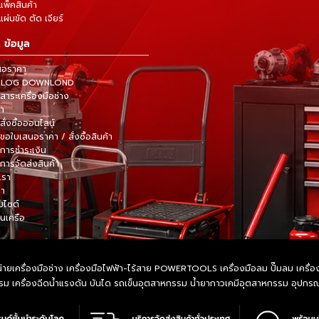
แพ็คสินค้า
ผ่นขัด ตัด เจียร์
 ข้อมูล
นอราคา
TALOG DOWNLOND
าระเครื่องมือช่าง
้า
สั่งซื้อออนไลน์
ขอใบเสนอราคา / สั่งซื้อสินค้า
การชำระเงิน
การจัดส่งสินค้า
เรา
รา
็บไซต์
ในเครือ
ายเครื่องมือช่าง เครื่องมือไฟฟ้า-ไร้สาย POWERTOOLS เครื่องมือลม ปั๊มลม เครื่องมื
หกรรม เครื่องฉีดน้ำแรงดัน บันได รถเข็นอุตสาหกรรม น้ำยากาวเคมีอุตสาหกรรม อุปก