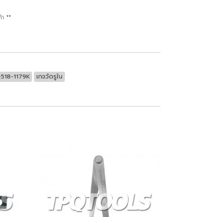
้า **
518-1179K
เกจวัดรูใน