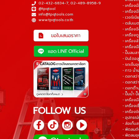
02-432-6834-7
,
02-489-8958-9
• เครื่อง
@tpqtool
• เครื่องม
info@tpqtools.com
• เวอร์เนี
www.tpqtools.co.th
• ตลับเมต
• เครื่อง
• เครื่อง
• เครื่อง
• เครื่องม
• ปั๊มลมส
• ปันไดอล
• รถเข็น
• กาว น้ำ
• ดอกสว
• ดอกสว่า
• ดอกต๊า
• ปั๊มน้ำ ป
• เครื่อง
• เครื่องเช
FOLLOW US
• เครื่องขั
• อุปกรณ์
• ล้อเก็บ
• พัดลมถ
• พัดลมอ