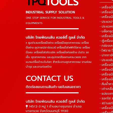
TPQ
TOOLS
• เครื่อ
INDUSTRIAL SUPPLY SOLUTION
• เครื่อ
• เครื่องม
ONE STOP SERVICE
FOR INDUSTRIAL TOOLS &
• ประแจ
EQUIPMENTS
• ประแจห
▬▬▬▬▬▬▬▬▬▬▬▬▬▬▬
• บล็อกชุด
• เครื่องม
บริษัท ไทยพัฒนสิน ควอลิตี้ ทูลส์ จำกัด
• ตู้เครื่อง
ศูนย์รวมเครื่องมือช่าง เครื่องมืออุตสาหกรรม เครื่อง
• กล่องเคร
มือช่าง อุปกรณ์ฮาร์ดแวร์ เครื่องมือไฟฟ้าไร้สาย เครื่อง
• ไฟฉาย 
มือลม เครื่องมือไฮโดรลิค เครื่องมือก่อสร้าง บันได รถ
• ปากกาจั
เข็น อุตสาหกรรม และอุปกรณ์โรงงานครบวงจร จาก
• ประแจข
แบรนด์ชั้นนำระดับโลก สำหรับงานอุตสาหกรรม งานซ่อม
• เครื่อ
บำรุง และงานก่อสร้าง
• เครื่อ
• เครื่องม
CONTACT US
• เครื่อง
• คีมย้ำห
ติดต่อสอบถามสินค้า-ขอใบเสนอราคา
• เต่าเคลื
▬▬▬▬▬▬▬▬▬▬▬▬▬▬▬
• แม่แรงก
• รอกโซ่
บริษัท ไทยพัฒนสิน ควอลิตี้ ทูลส์ จำกัด
• สว่านแท
145/2-3 หมู่ 1 ตำบลบางขุนกอง อำเภอ
• เครื่องม
บางกรวย จังหวัดนนทบุรี 11130
• เครื่อง