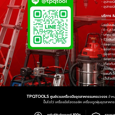
• อุปกรณ์
• อุปกรณ์แ
บริการ &
• ขอใบเส
• E-CA
• บทความส
• รีวิวสินค
• ช่องทาง
• ช่องทาง
• ช่องทาง
• ช่องทาง
• เกี่ยวกับ
• ติดต่อเ
• แผนที่เว
• เว็บไซต์
TPQTOOLS
ศูนย์รวมเครื่องมืออุตสาหกรรมครบวงจร
จำหน่
ปั๊มไดโว่ เครื่องมือไฮดรอลิค เครื่องดูดฝุ่นอุตสา