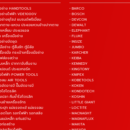
งมือช่าง HANDTOOLS
• BARCO
งมือช่างไฟฟ้า VDE1000V
• BOSCH
ือช่างยุโรป แบรนด์พรีเมี่ยม
• DEVCON
ปากตาย-แหวน ประแจแหวนข้างปากตาย
• DEWALT
กเหลี่ยม ประแจแอล
• ELEPHANT
 เครื่องมือช่าง
• FLUKE
ือช่างจัดชุด
• INSIZE
มือช่าง ตู้ลิ้นชัก ตู้มีล้อ
• JUMBO
ื่องมือ กระเป๋าเครื่องมือช่าง
• KARCHER
ไฟส่องสว่าง
• KEIBA
บเหล็ก ปากกาจับชิ้นงาน
• KENNEDY
ันปอนด์ ประแจทอร์ค
• KINGTONY
งมือไฟฟ้า POWER TOOLS
• KNIPEX
งมือลม AIR TOOLS
• KOBETOOLS
ืออัดจารบี ปั๊มอัดจารบี
• KOKEN
มือไฮโดรลิค
• KONDOTECH
างปลา คีมย้ำไฮโดรลิค
• KOSHIN
่อนย้ายเครื่องจักร
• LITTLE GIANT
ระปุก แม่แรงตะเข้ แม่แรงลม
• LOCTITE
 รอดโยก รอกไฟฟ้า รอกสลิง
• MACNAGHT
่นแม่เหล็ก แท่นสว่าน
• MAGNAFLUX
ือก่อสร้าง
• MAKITA
ต๊าปเกลียวไฟฟ้า
• MASADA