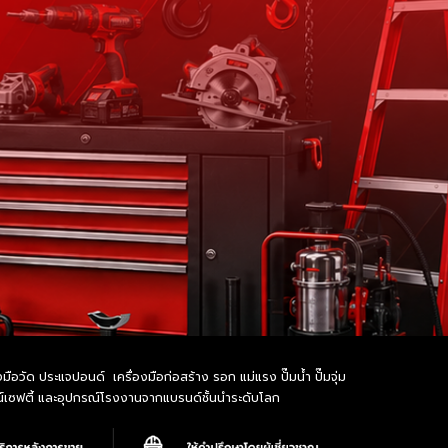
อวัด ประแจปอนด์ เครื่องมือก่อสร้าง รอก แม่แรง ปั๊มน้ำ ปั๊มจุ่ม
รณ์เซฟตี้ และอุปกรณ์โรงงานจากแบรนด์ชั้นนำระดับโลก