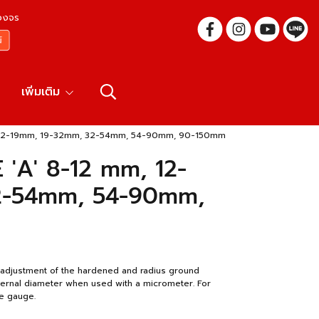
บวงจร
เพิ่มเติม
 12-19mm, 19-32mm, 32-54mm, 54-90mm, 90-150mm
'A' 8-12 mm, 12-
2-54mm, 54-90mm,
ve adjustment of the hardened and radius ground
ernal diameter when used with a micrometer. For
e gauge.