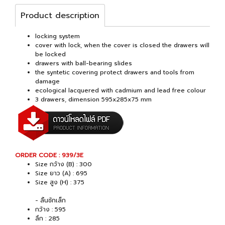
Product description
locking system
cover with lock, when the cover is closed the drawers will
be locked
drawers with ball-bearing slides
the syntetic covering protect drawers and tools from
damage
ecological lacquered with cadmium and lead free colour
3 drawers, dimension 595x285x75 mm
ORDER CODE : 939/3E
Size กว้าง (B) : 300
Size ยาว (A) : 695
Size สูง (H) : 375
- ลิ้นชักเล็ก
กว้าง : 595
ลึก : 285