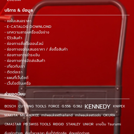
บริการ & ข้อมูล
• ขอใบเสนอราคา
• E-CATALOG DOWNLOND
• บทความสาระเครื่องมือช่าง
• รีวิวสินค้า
• ช่องทางสั่งซื้อออนไลน์
• ช่องทางขอใบเสนอราคา / สั่งซื้อสินค้า
• ช่องทางการชำระเงิน
• ช่องทางการจัดส่งสินค้า
• เกี่ยวกับเรา
• ติดต่อเรา
• แผนที่เว็บไซต์
• เว็บไซต์ในเครือ
คำยอดนิยม
KENNEDY
BOSCH
CUTTING TOOLS
FORCE
G.558
G.582
KNIPEX
MAKITA
MILWAUKEE
milwaukeethailand
milwaukeetools
OKURA
OMASTAR
PB SWISS TOOLS
RIDGID
STANLEY
UNIOR
ขายปั๊ม Tsurumi
คีมชนิดต่างๆ
คีมย้ำหางปลา คีมย้ำไฮโดรลิค
ค้อนชนิดต่างๆ