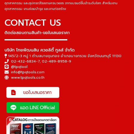
อุตสาหกรรม และอุปกรณ์โรงงานครบวงจร จากแบรนด์ชั้นนำระดับโลก สำหรับงาน
อุตสาหกรรม งานซ่อมบำรุง และงานก่อสร้าง
CONTACT US
ติดต่อสอบถามสินค้า-ขอใบเสนอราคา
▬▬▬▬▬▬▬▬▬▬▬▬▬▬▬
บริษัท ไทยพัฒนสิน ควอลิตี้ ทูลส์ จำกัด
145/2-3 หมู่ 1 ตำบลบางขุนกอง อำเภอบางกรวย จังหวัดนนทบุรี 11130
02-432-6834-7
,
02-489-8958-9
@tpqtool
info@tpqtools.com
www.tpqtools.co.th