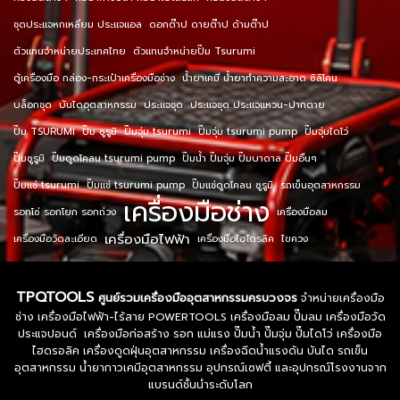
ชุดประแจหกเหลี่ยม ประแจแอล
ดอกต๊าป ดายต๊าป ด้ามต๊าป
ตัวแทนจำหน่ายประเทศไทย
ตัวแทนจำหน่ายปั๊ม Tsurumi
ตู้เครื่องมือ กล่อง-กระเป๋าเครื่องมือช่าง
น้ำยาเคมี น้ำยาทำความสะอาด ซิลิโคน
บล็อกชุด
บันไดอุตสาหกรรม
ประแจชุด
ประแจชุด ประแจแหวน-ปากตาย
ปั๊ม TSURUMI
ปั๊ม ซูรูมิ
ปั๊มจุ่ม tsurumi
ปั๊มจุ่ม tsurumi pump
ปั๊มจุ่มไดโว่
ปั๊มซูรูมิ
ปั๊มดูดโคลน tsurumi pump
ปั๊มน้ำ ปั๊มจุ่ม ปั๊มบาดาล ปั๊มอื่นๆ
ปั๊มแช่ tsurumi
ปั๊มแช่ tsurumi pump
ปั๊มแช่ดูดโคลน ซูรูมิ
รถเข็นอุตสาหกรรม
เครื่องมือช่าง
รอกโซ่ รอกโยก รอกถ่วง
เครื่องมือลม
เครื่องมือไฟฟ้า
เครื่องมือวัดละเอียด
เครื่องมือไฮโดรลิค
ไขควง
TPQTOOLS
ศูนย์รวมเครื่องมืออุตสาหกรรมครบวงจร
จำหน่ายเครื่องมือ
ช่าง เครื่องมือไฟฟ้า-ไร้สาย POWERTOOLS เครื่องมือลม ปั๊มลม เครื่องมือวัด
ประแจปอนด์ เครื่องมือก่อสร้าง รอก แม่แรง ปั๊มน้ำ ปั๊มจุ่ม ปั๊มไดโว่ เครื่องมือ
ไฮดรอลิค เครื่องดูดฝุ่นอุตสาหกรรม เครื่องฉีดน้ำแรงดัน บันได รถเข็น
อุตสาหกรรม น้ำยากาวเคมีอุตสาหกรรม อุปกรณ์เซฟตี้ และอุปกรณ์โรงงานจาก
แบรนด์ชั้นนำระดับโลก