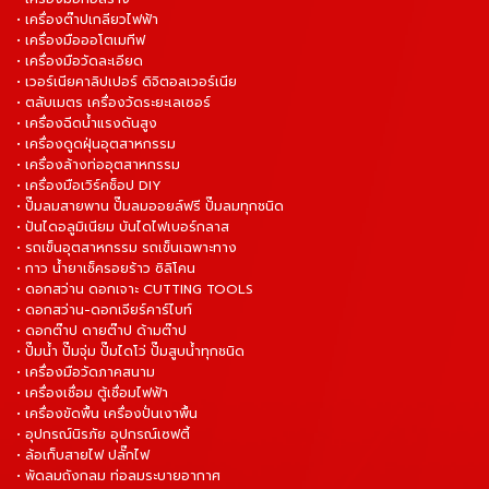
• เครื่องต๊าปเกลียวไฟฟ้า
• เครื่องมือออโตเมทีฟ
• เครื่องมือวัดละเอียด
• เวอร์เนียคาลิปเปอร์ ดิจิตอลเวอร์เนีย
• ตลับเมตร เครื่องวัดระยะเลเซอร์
• เครื่องฉีดน้ำแรงดันสูง
• เครื่องดูดฝุ่นอุตสาหกรรม
• เครื่องล้างท่ออุตสาหกรรม
• เครื่องมือเวิร์คช็อป DIY
• ปั๊มลมสายพาน ปั๊มลมออยล์ฟรี ปั๊มลมทุกชนิด
• ปันไดอลูมิเนียม บันไดไฟเบอร์กลาส
• รถเข็นอุตสาหกรรม รถเข็นเฉพาะทาง
• กาว น้ำยาเช็ครอยร้าว ซิลิโคน
• ดอกสว่าน ดอกเจาะ CUTTING TOOLS
• ดอกสว่าน-ดอกเจียร์คาร์ไบท์
• ดอกต๊าป ดายต๊าป ด้ามต๊าป
• ปั๊มน้ำ ปั๊มจุ่ม ปั๊มไดโว่ ปั๊มสูบน้ำทุกชนิด
• เครื่องมือวัดภาคสนาม
• เครื่องเชื่อม ตู้เชื่อมไฟฟ้า
• เครื่องขัดพื้น เครื่องปั่นเงาพื้น
• อุปกรณ์นิรภัย อุปกรณ์เซฟตี้
• ล้อเก็บสายไฟ ปลั๊กไฟ
• พัดลมถังกลม ท่อลมระบายอากาศ