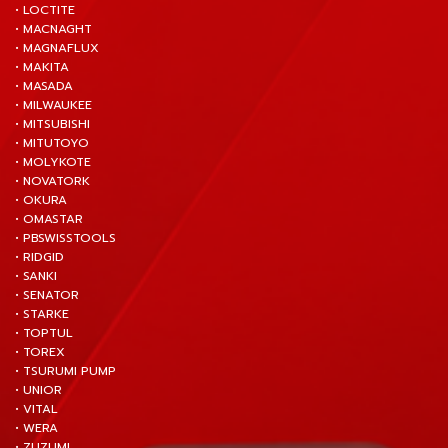
• LOCTITE
• MACNAGHT
• MAGNAFLUX
• MAKITA
• MASADA
• MILWAUKEE
• MITSUBISHI
• MITUTOYO
• MOLYKOTE
• NOVATORK
• OKURA
• OMASTAR
• PBSWISSTOOLS
• RIDGID
• SANKI
• SENATOR
• STARKE
• TOPTUL
• TOREX
• TSURUMI PUMP
• UNIOR
• VITAL
• WERA
• ZUZUMI