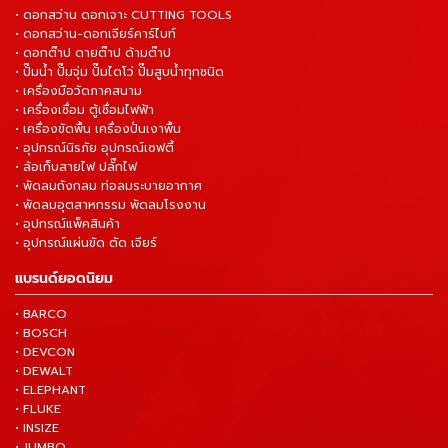
• ดอกสว่าน ดอกเจาะ CUTTING TOOLS
• ดอกสว่าน-ดอกเจียร์คาร์ไบท์
• ดอกต๊าป ดายต๊าป ด้ามต๊าป
• ปั๊มน้ำ ปั๊มจุ่ม ปั๊มไดโว่ ปั๊มสูบน้ำทุกชนิด
• เครื่องมือวัดภาคสนาม
• เครื่องเชื่อม ตู้เชื่อมไฟฟ้า
• เครื่องขัดพื้น เครื่องปั่นเงาพื้น
• อุปกรณ์นิรภัย อุปกรณ์เซฟตี้
• ล้อเก็บสายไฟ ปลั๊กไฟ
• พัดลมถังกลม ท่อลมระบายอากาศ
• พัดลมอุตสาหกรรม พัดลมโรงงาน
• อุปกรณ์แพ็คสินค้า
• อุปกรณ์แผ่นขัด ตัด เจียร์
แบรนด์ยอดนิยม
• BARCO
• BOSCH
• DEVCON
• DEWALT
• ELEPHANT
• FLUKE
• INSIZE
• JUMBO