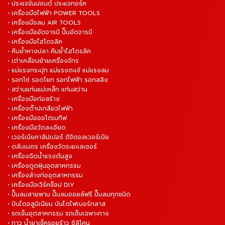
• ประแจขันปอนด์ ประแจทอร์ค
• เครื่องมือไฟฟ้า POWER TOOLS
• เครื่องมือลม AIR TOOLS
• เครื่องมืออัดจารบี ปั๊มอัดจารบี
• เครื่องมือไฮโดรลิค
• คีมย้ำหางปลา คีมย้ำไฮโดรลิค
• เต่าเคลื่อนย้ายเครื่องจักร
• แม่แรงกระปุก แม่แรงตะเข้ แม่แรงลม
• รอกโซ่ รอดโยก รอกไฟฟ้า รอกสลิง
• สว่านแท่นแม่เหล็ก แท่นสว่าน
• เครื่องมือก่อสร้าง
• เครื่องต๊าปเกลียวไฟฟ้า
• เครื่องมือออโตเมทีฟ
• เครื่องมือวัดละเอียด
• เวอร์เนียคาลิปเปอร์ ดิจิตอลเวอร์เนีย
• ตลับเมตร เครื่องวัดระยะเลเซอร์
• เครื่องฉีดน้ำแรงดันสูง
• เครื่องดูดฝุ่นอุตสาหกรรม
• เครื่องล้างท่ออุตสาหกรรม
• เครื่องมือเวิร์คช็อป DIY
• ปั๊มลมสายพาน ปั๊มลมออยล์ฟรี ปั๊มลมทุกชนิด
• ปันไดอลูมิเนียม บันไดไฟเบอร์กลาส
• รถเข็นอุตสาหกรรม รถเข็นเฉพาะทาง
• กาว น้ำยาเช็ครอยร้าว ซิลิโคน