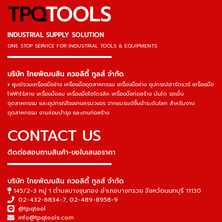
TPQ
TOOLS
INDUSTRIAL SUPPLY SOLUTION
ONE STOP SERVICE
FOR INDUSTRIAL TOOLS & EQUIPMENTS
▬▬▬▬▬▬▬▬▬▬▬▬▬▬▬
บริษัท ไทยพัฒนสิน ควอลิตี้ ทูลส์ จำกัด
ศูนย์รวมเครื่องมือช่าง เครื่องมืออุตสาหกรรม เครื่องมือช่าง อุปกรณ์ฮาร์ดแวร์ เครื่องมือ
ไฟฟ้าไร้สาย เครื่องมือลม เครื่องมือไฮโดรลิค เครื่องมือก่อสร้าง บันได รถเข็น
อุตสาหกรรม และอุปกรณ์โรงงานครบวงจร จากแบรนด์ชั้นนำระดับโลก สำหรับงาน
อุตสาหกรรม งานซ่อมบำรุง และงานก่อสร้าง
CONTACT US
ติดต่อสอบถามสินค้า-ขอใบเสนอราคา
▬▬▬▬▬▬▬▬▬▬▬▬▬▬▬
บริษัท ไทยพัฒนสิน ควอลิตี้ ทูลส์ จำกัด
145/2-3 หมู่ 1 ตำบลบางขุนกอง อำเภอบางกรวย จังหวัดนนทบุรี 11130
02-432-6834-7
,
02-489-8958-9
@tpqtool
info@tpqtools.com