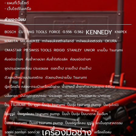
• แผนที่เว็บไซต์
• เว็บไซต์ในเครือ
คำยอดนิยม
KENNEDY
BOSCH
CUTTING TOOLS
FORCE
G.558
G.582
KNIPEX
MAKITA
MILWAUKEE
milwaukeethailand
milwaukeetools
OKURA
OMASTAR
PB SWISS TOOLS
RIDGID
STANLEY
UNIOR
ขายปั๊ม Tsurumi
คีมชนิดต่างๆ
คีมย้ำหางปลา คีมย้ำไฮโดรลิค
ค้อนชนิดต่างๆ
ชุดประแจหกเหลี่ยม ประแจแอล
ดอกต๊าป ดายต๊าป ด้ามต๊าป
ตัวแทนจำหน่ายประเทศไทย
ตัวแทนจำหน่ายปั๊ม Tsurumi
ตู้เครื่องมือ กล่อง-กระเป๋าเครื่องมือช่าง
น้ำยาเคมี น้ำยาทำความสะอาด ซิลิโคน
บล็อกชุด
บันไดอุตสาหกรรม
ประแจชุด
ประแจชุด ประแจแหวน-ปากตาย
ปั๊ม TSURUMI
ปั๊ม ซูรูมิ
ปั๊มจุ่ม tsurumi
ปั๊มจุ่ม tsurumi pump
ปั๊มจุ่มไดโว่
ปั๊มซูรูมิ
ปั๊มดูดโคลน tsurumi pump
ปั๊มน้ำ ปั๊มจุ่ม ปั๊มบาดาล ปั๊มอื่นๆ
ปั๊มแช่ tsurumi
ปั๊มแช่ tsurumi pump
ปั๊มแช่ดูดโคลน ซูรูมิ
รถเข็นอุตสาหกรรม
เครื่องมือช่าง
รอกโซ่ รอกโยก รอกถ่วง
เครื่องมือลม