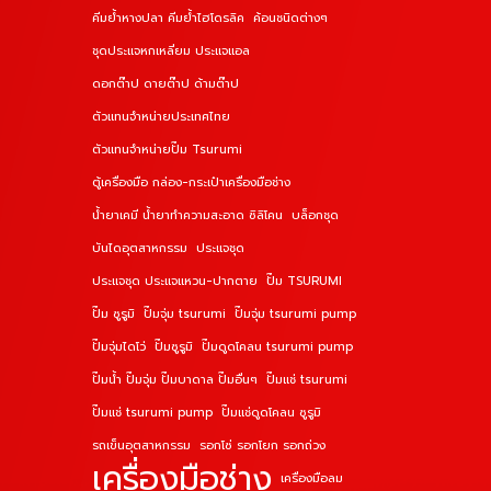
คีมย้ำหางปลา คีมย้ำไฮโดรลิค
ค้อนชนิดต่างๆ
ชุดประแจหกเหลี่ยม ประแจแอล
ดอกต๊าป ดายต๊าป ด้ามต๊าป
ตัวแทนจำหน่ายประเทศไทย
ตัวแทนจำหน่ายปั๊ม Tsurumi
ตู้เครื่องมือ กล่อง-กระเป๋าเครื่องมือช่าง
น้ำยาเคมี น้ำยาทำความสะอาด ซิลิโคน
บล็อกชุด
บันไดอุตสาหกรรม
ประแจชุด
ประแจชุด ประแจแหวน-ปากตาย
ปั๊ม TSURUMI
ปั๊ม ซูรูมิ
ปั๊มจุ่ม tsurumi
ปั๊มจุ่ม tsurumi pump
ปั๊มจุ่มไดโว่
ปั๊มซูรูมิ
ปั๊มดูดโคลน tsurumi pump
ปั๊มน้ำ ปั๊มจุ่ม ปั๊มบาดาล ปั๊มอื่นๆ
ปั๊มแช่ tsurumi
ปั๊มแช่ tsurumi pump
ปั๊มแช่ดูดโคลน ซูรูมิ
รถเข็นอุตสาหกรรม
รอกโซ่ รอกโยก รอกถ่วง
เครื่องมือช่าง
เครื่องมือลม