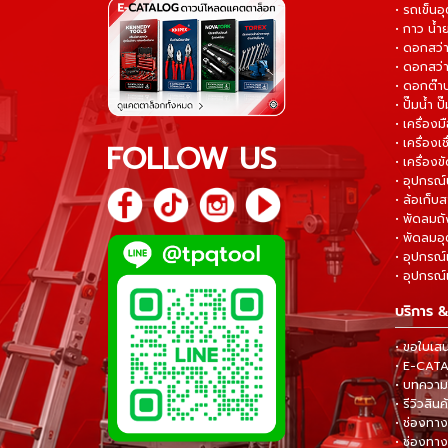
• รถเข็น
• กาว น้ำ
• ดอกสว
• ดอกสว่า
• ดอกต๊า
• ปั๊มน้ำ ป
• เครื่อง
• เครื่องเช
FOLLOW US
• เครื่องขั
• อุปกรณ์
• ล้อเก็บ
• พัดลมถ
• พัดลมอ
• อุปกรณ์
• อุปกรณ์แ
บริการ &
• ขอใบเส
• E-CA
• บทความส
• รีวิวสินค
• ช่องทาง
• ช่องทาง