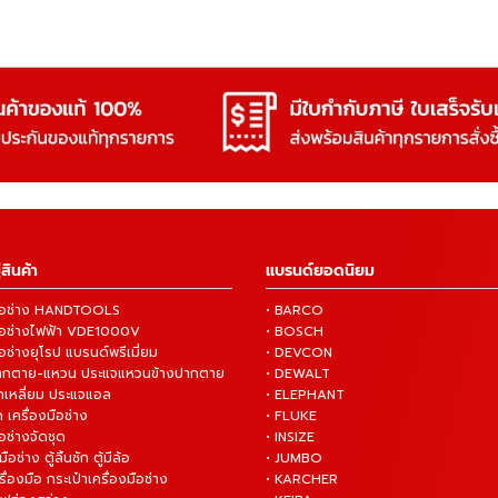
สินค้า
แบรนด์ยอดนิยม
งมือช่าง HANDTOOLS
• BARCO
งมือช่างไฟฟ้า VDE1000V
• BOSCH
ือช่างยุโรป แบรนด์พรีเมี่ยม
• DEVCON
ปากตาย-แหวน ประแจแหวนข้างปากตาย
• DEWALT
กเหลี่ยม ประแจแอล
• ELEPHANT
 เครื่องมือช่าง
• FLUKE
ือช่างจัดชุด
• INSIZE
มือช่าง ตู้ลิ้นชัก ตู้มีล้อ
• JUMBO
ื่องมือ กระเป๋าเครื่องมือช่าง
• KARCHER