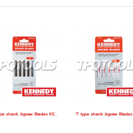
'T' type shank Jigsaw Blades KEN-240-2340K