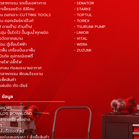
อุตสาหกรรม รถเข็นเฉพาะทาง
• SENATOR
ยาเช็ครอยร้าว ซิลิโคน
• STARKE
่าน ดอกเจาะ CUTTING TOOLS
• TOPTUL
น-ดอกเจียร์คาร์ไบท์
• TOREX
ป ดายต๊าป ด้ามต๊าป
• TSURUMI PUMP
ั๊มจุ่ม ปั๊มไดโว่ ปั๊มสูบน้ำทุกชนิด
• UNIOR
มือวัดภาคสนาม
• VITAL
ื่อม ตู้เชื่อมไฟฟ้า
• WERA
ดพื้น เครื่องปั่นเงาพื้น
• ZUZUMI
นิรภัย อุปกรณ์เซฟตี้
สายไฟ ปลั๊กไฟ
ังกลม ท่อลมระบายอากาศ
ุตสาหกรรม พัดลมโรงงาน
แพ็คสินค้า
ผ่นขัด ตัด เจียร์
 ข้อมูล
นอราคา
TALOG DOWNLOND
าระเครื่องมือช่าง
้า
สั่งซื้อออนไลน์
ขอใบเสนอราคา / สั่งซื้อสินค้า