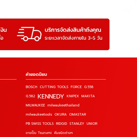
คำยอดนิยม
BOSCH
CUTTING TOOLS
FORCE
G.558
KENNEDY
G.582
KNIPEX
MAKITA
MILWAUKEE
milwaukeethailand
milwaukeetools
OKURA
OMASTAR
PB SWISS TOOLS
RIDGID
STANLEY
UNIOR
ขายปั๊ม Tsurumi
คีมชนิดต่างๆ