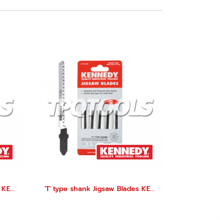
'T' type shank Jigsaw Blades KEN-240-1450K
'T' type shank Jigsaw Blades KEN-240-1015K