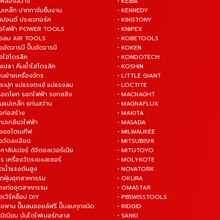
ไฟส่องสว่าง
• KEIBA
บเหล็ก ปากกาจับชิ้นงาน
• KENNEDY
ันปอนด์ ประแจทอร์ค
• KINGTONY
งมือไฟฟ้า POWER TOOLS
• KNIPEX
งมือลม AIR TOOLS
• KOBETOOLS
ืออัดจารบี ปั๊มอัดจารบี
• KOKEN
มือไฮโดรลิค
• KONDOTECH
างปลา คีมย้ำไฮโดรลิค
• KOSHIN
่อนย้ายเครื่องจักร
• LITTLE GIANT
ระปุก แม่แรงตะเข้ แม่แรงลม
• LOCTITE
 รอดโยก รอกไฟฟ้า รอกสลิง
• MACNAGHT
่นแม่เหล็ก แท่นสว่าน
• MAGNAFLUX
ือก่อสร้าง
• MAKITA
ต๊าปเกลียวไฟฟ้า
• MASADA
มือออโตเมทีฟ
• MILWAUKEE
ือวัดละเอียด
• MITSUBISHI
ยคาลิปเปอร์ ดิจิตอลเวอร์เนีย
• MITUTOYO
ร เครื่องวัดระยะเลเซอร์
• MOLYKOTE
ฉีดน้ำแรงดันสูง
• NOVATORK
ดูดฝุ่นอุตสาหกรรม
• OKURA
ล้างท่ออุตสาหกรรม
• OMASTAR
ือเวิร์คช็อป DIY
• PBSWISSTOOLS
ายพาน ปั๊มลมออยล์ฟรี ปั๊มลมทุกชนิด
• RIDGID
ูมิเนียม บันไดไฟเบอร์กลาส
• SANKI