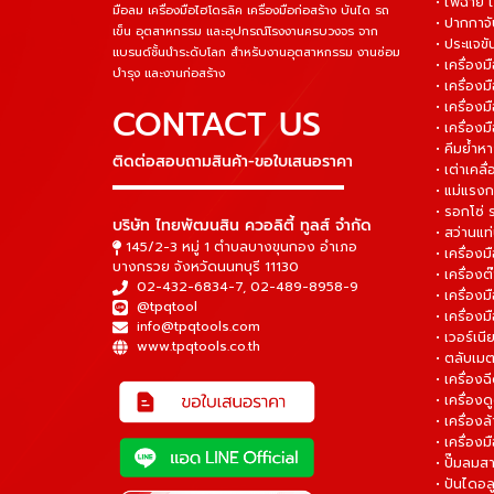
• ไฟฉาย 
มือลม เครื่องมือไฮโดรลิค เครื่องมือก่อสร้าง บันได รถ
• ปากกาจั
เข็น อุตสาหกรรม และอุปกรณ์โรงงานครบวงจร จาก
• ประแจข
แบรนด์ชั้นนำระดับโลก สำหรับงานอุตสาหกรรม งานซ่อม
• เครื่อ
บำรุง และงานก่อสร้าง
• เครื่อ
• เครื่องม
CONTACT US
• เครื่อง
• คีมย้ำห
ติดต่อสอบถามสินค้า-ขอใบเสนอราคา
• เต่าเคลื
▬▬▬▬▬▬▬▬▬▬▬▬▬▬▬
• แม่แรงก
• รอกโซ่
บริษัท ไทยพัฒนสิน ควอลิตี้ ทูลส์ จำกัด
• สว่านแท
145/2-3 หมู่ 1 ตำบลบางขุนกอง อำเภอ
• เครื่องม
บางกรวย จังหวัดนนทบุรี 11130
• เครื่อง
02-432-6834-7
,
02-489-8958-9
• เครื่อง
@tpqtool
• เครื่องม
info@tpqtools.com
• เวอร์เนี
www.tpqtools.co.th
• ตลับเมต
• เครื่อง
• เครื่อง
• เครื่อง
• เครื่องม
• ปั๊มลมส
• ปันไดอล