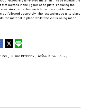
ood, especially laminated materials. These include the
rt that locates in the jigsaw base plate, reducing the
area. Another technique is to score a guide line on
n be followed accurately. The last technique is to place
ds the material in place whilst the cut is being made.
 ใบตัด
,
แบรนด์ KENNEDY
,
เครื่องมือช่าง
,
Group