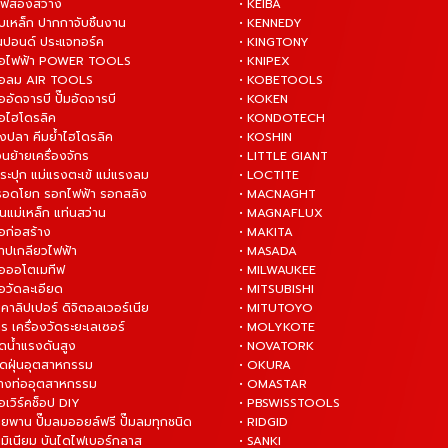
ไฟส่องสว่าง
• KEIBA
บเหล็ก ปากกาจับชิ้นงาน
• KENNEDY
ันปอนด์ ประแจทอร์ค
• KINGTONY
งมือไฟฟ้า POWER TOOLS
• KNIPEX
งมือลม AIR TOOLS
• KOBETOOLS
ืออัดจารบี ปั๊มอัดจารบี
• KOKEN
มือไฮโดรลิค
• KONDOTECH
างปลา คีมย้ำไฮโดรลิค
• KOSHIN
่อนย้ายเครื่องจักร
• LITTLE GIANT
ระปุก แม่แรงตะเข้ แม่แรงลม
• LOCTITE
 รอดโยก รอกไฟฟ้า รอกสลิง
• MACNAGHT
่นแม่เหล็ก แท่นสว่าน
• MAGNAFLUX
ือก่อสร้าง
• MAKITA
ต๊าปเกลียวไฟฟ้า
• MASADA
มือออโตเมทีฟ
• MILWAUKEE
ือวัดละเอียด
• MITSUBISHI
ยคาลิปเปอร์ ดิจิตอลเวอร์เนีย
• MITUTOYO
ร เครื่องวัดระยะเลเซอร์
• MOLYKOTE
ฉีดน้ำแรงดันสูง
• NOVATORK
ดูดฝุ่นอุตสาหกรรม
• OKURA
ล้างท่ออุตสาหกรรม
• OMASTAR
ือเวิร์คช็อป DIY
• PBSWISSTOOLS
ายพาน ปั๊มลมออยล์ฟรี ปั๊มลมทุกชนิด
• RIDGID
ูมิเนียม บันไดไฟเบอร์กลาส
• SANKI