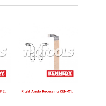
Parting Off KEN-010-3120K, KEN-010-3160K
Right Angle Recessing KEN-010-6160K