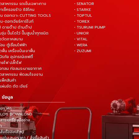
อุตสาหกรรม รถเข็นเฉพาะทาง
• SENATOR
ยาเช็ครอยร้าว ซิลิโคน
• STARKE
่าน ดอกเจาะ CUTTING TOOLS
• TOPTUL
น-ดอกเจียร์คาร์ไบท์
• TOREX
ป ดายต๊าป ด้ามต๊าป
• TSURUMI PUMP
ั๊มจุ่ม ปั๊มไดโว่ ปั๊มสูบน้ำทุกชนิด
• UNIOR
มือวัดภาคสนาม
• VITAL
ื่อม ตู้เชื่อมไฟฟ้า
• WERA
ดพื้น เครื่องปั่นเงาพื้น
• ZUZUMI
นิรภัย อุปกรณ์เซฟตี้
สายไฟ ปลั๊กไฟ
ังกลม ท่อลมระบายอากาศ
ุตสาหกรรม พัดลมโรงงาน
แพ็คสินค้า
ผ่นขัด ตัด เจียร์
 ข้อมูล
นอราคา
TALOG DOWNLOND
าระเครื่องมือช่าง
้า
สั่งซื้อออนไลน์
ขอใบเสนอราคา / สั่งซื้อสินค้า