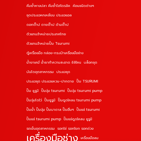
คีมย้ำหางปลา คีมย้ำไฮโดรลิค
ค้อนชนิดต่างๆ
ชุดประแจหกเหลี่ยม ประแจแอล
ดอกต๊าป ดายต๊าป ด้ามต๊าป
ตัวแทนจำหน่ายประเทศไทย
ตัวแทนจำหน่ายปั๊ม Tsurumi
ตู้เครื่องมือ กล่อง-กระเป๋าเครื่องมือช่าง
น้ำยาเคมี น้ำยาทำความสะอาด ซิลิโคน
บล็อกชุด
บันไดอุตสาหกรรม
ประแจชุด
ประแจชุด ประแจแหวน-ปากตาย
ปั๊ม TSURUMI
ปั๊ม ซูรูมิ
ปั๊มจุ่ม tsurumi
ปั๊มจุ่ม tsurumi pump
ปั๊มจุ่มไดโว่
ปั๊มซูรูมิ
ปั๊มดูดโคลน tsurumi pump
ปั๊มน้ำ ปั๊มจุ่ม ปั๊มบาดาล ปั๊มอื่นๆ
ปั๊มแช่ tsurumi
ปั๊มแช่ tsurumi pump
ปั๊มแช่ดูดโคลน ซูรูมิ
รถเข็นอุตสาหกรรม
รอกโซ่ รอกโยก รอกถ่วง
เครื่องมือช่าง
เครื่องมือลม