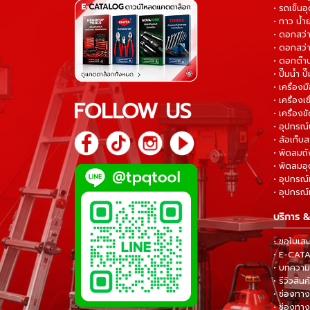
• รถเข็น
• กาว น้ำ
• ดอกสว
• ดอกสว่า
• ดอกต๊า
• ปั๊มน้ำ ป
• เครื่อง
• เครื่องเช
FOLLOW US
• เครื่องขั
• อุปกรณ์
• ล้อเก็บ
• พัดลมถ
• พัดลมอ
• อุปกรณ์
• อุปกรณ์แ
บริการ &
• ขอใบเส
• E-CA
• บทความส
• รีวิวสินค
• ช่องทาง
• ช่องทาง