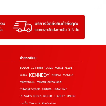
คำยอดนิยม
BOSCH
CUTTING TOOLS
FORCE
G.558
KENNEDY
G.582
KNIPEX
MAKITA
MILWAUKEE
milwaukeethailand
milwaukeetools
OKURA
OMASTAR
PB SWISS TOOLS
RIDGID
STANLEY
UNIOR
ขายปั๊ม Tsurumi
คีมชนิดต่างๆ