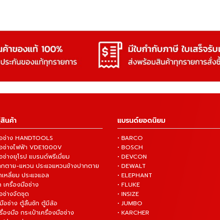
สินค้า
แบรนด์ยอดนิยม
งมือช่าง HANDTOOLS
• BARCO
งมือช่างไฟฟ้า VDE1000V
• BOSCH
ือช่างยุโรป แบรนด์พรีเมี่ยม
• DEVCON
ปากตาย-แหวน ประแจแหวนข้างปากตาย
• DEWALT
กเหลี่ยม ประแจแอล
• ELEPHANT
 เครื่องมือช่าง
• FLUKE
ือช่างจัดชุด
• INSIZE
มือช่าง ตู้ลิ้นชัก ตู้มีล้อ
• JUMBO
ื่องมือ กระเป๋าเครื่องมือช่าง
• KARCHER