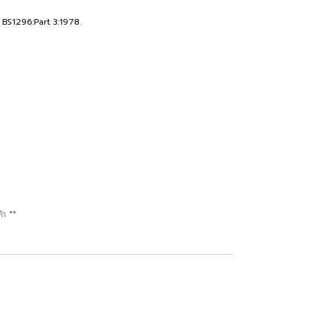
 BS1296:Part 3:1978.
้า **