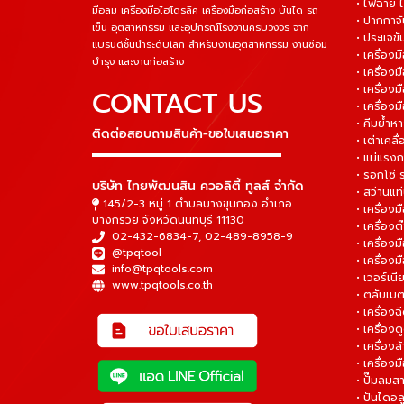
• ไฟฉาย 
มือลม เครื่องมือไฮโดรลิค เครื่องมือก่อสร้าง บันได รถ
• ปากกาจั
เข็น อุตสาหกรรม และอุปกรณ์โรงงานครบวงจร จาก
• ประแจข
แบรนด์ชั้นนำระดับโลก สำหรับงานอุตสาหกรรม งานซ่อม
• เครื่อ
บำรุง และงานก่อสร้าง
• เครื่อ
• เครื่องม
CONTACT US
• เครื่อง
• คีมย้ำห
ติดต่อสอบถามสินค้า-ขอใบเสนอราคา
• เต่าเคลื
▬▬▬▬▬▬▬▬▬▬▬▬▬▬▬
• แม่แรงก
• รอกโซ่
บริษัท ไทยพัฒนสิน ควอลิตี้ ทูลส์ จำกัด
• สว่านแท
145/2-3 หมู่ 1 ตำบลบางขุนกอง อำเภอ
• เครื่องม
บางกรวย จังหวัดนนทบุรี 11130
• เครื่อง
02-432-6834-7
,
02-489-8958-9
• เครื่อง
@tpqtool
• เครื่องม
info@tpqtools.com
• เวอร์เนี
www.tpqtools.co.th
• ตลับเมต
• เครื่อง
• เครื่อง
• เครื่อง
• เครื่องม
• ปั๊มลมส
• ปันไดอล