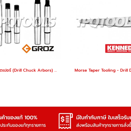
แกนเตเปอร์ (Drill Chuck Arbors) GROZ
Morse Taper Tooling - Drill D