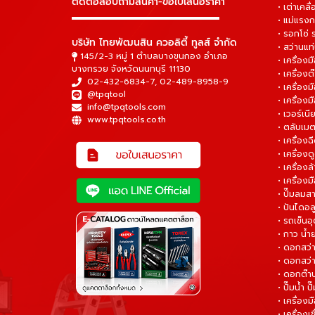
ติดต่อสอบถามสินค้า-ขอใบเสนอราคา
• เต่าเคลื
▬▬▬▬▬▬▬▬▬▬▬▬▬▬▬
• แม่แรงก
• รอกโซ่
บริษัท ไทยพัฒนสิน ควอลิตี้ ทูลส์ จำกัด
• สว่านแท
145/2-3 หมู่ 1 ตำบลบางขุนกอง อำเภอ
• เครื่องม
บางกรวย จังหวัดนนทบุรี 11130
• เครื่อง
02-432-6834-7
,
02-489-8958-9
• เครื่อง
@tpqtool
• เครื่องม
info@tpqtools.com
• เวอร์เนี
www.tpqtools.co.th
• ตลับเมต
• เครื่อง
• เครื่อง
• เครื่อง
• เครื่องม
• ปั๊มลมส
• ปันไดอล
• รถเข็น
• กาว น้ำ
• ดอกสว
• ดอกสว่า
• ดอกต๊า
• ปั๊มน้ำ ป
• เครื่อง
• เครื่องเช