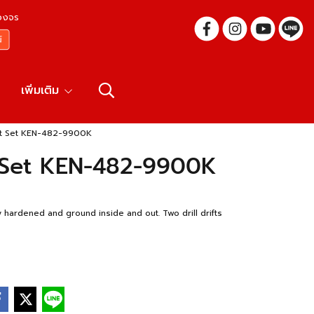
บวงจร
เพิ่มเติม
ift Set KEN-482-9900K
ft Set KEN-482-9900K
lly hardened and ground inside and out. Two drill drifts