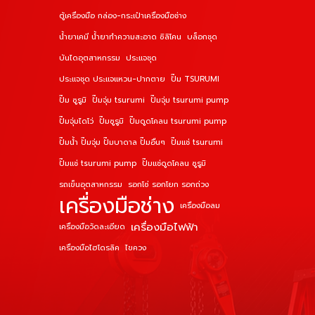
ตู้เครื่องมือ กล่อง-กระเป๋าเครื่องมือช่าง
น้ำยาเคมี น้ำยาทำความสะอาด ซิลิโคน
บล็อกชุด
บันไดอุตสาหกรรม
ประแจชุด
ประแจชุด ประแจแหวน-ปากตาย
ปั๊ม TSURUMI
ปั๊ม ซูรูมิ
ปั๊มจุ่ม tsurumi
ปั๊มจุ่ม tsurumi pump
ปั๊มจุ่มไดโว่
ปั๊มซูรูมิ
ปั๊มดูดโคลน tsurumi pump
ปั๊มน้ำ ปั๊มจุ่ม ปั๊มบาดาล ปั๊มอื่นๆ
ปั๊มแช่ tsurumi
ปั๊มแช่ tsurumi pump
ปั๊มแช่ดูดโคลน ซูรูมิ
รถเข็นอุตสาหกรรม
รอกโซ่ รอกโยก รอกถ่วง
เครื่องมือช่าง
เครื่องมือลม
เครื่องมือไฟฟ้า
เครื่องมือวัดละเอียด
เครื่องมือไฮโดรลิค
ไขควง