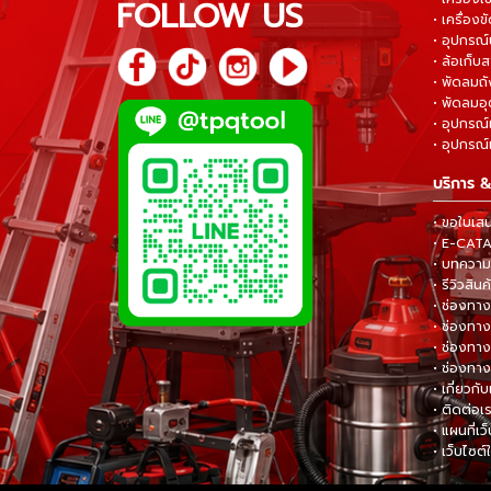
FOLLOW US
• เครื่องขั
• อุปกรณ์
• ล้อเก็บ
• พัดลมถ
• พัดลมอ
• อุปกรณ์
• อุปกรณ์แ
บริการ &
• ขอใบเส
• E-CA
• บทความส
• รีวิวสินค
• ช่องทาง
• ช่องทาง
• ช่องทาง
• ช่องทาง
• เกี่ยวกับ
• ติดต่อเ
• แผนที่เว
• เว็บไซต์