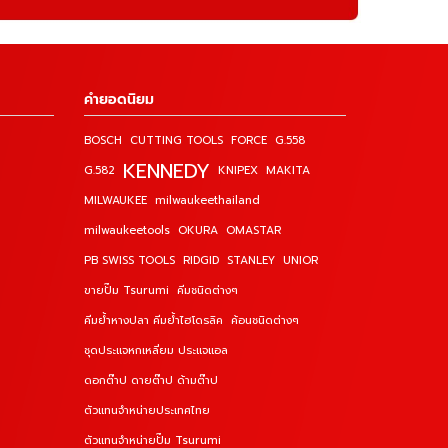
คำยอดนิยม
BOSCH
CUTTING TOOLS
FORCE
G.558
KENNEDY
G.582
KNIPEX
MAKITA
MILWAUKEE
milwaukeethailand
milwaukeetools
OKURA
OMASTAR
PB SWISS TOOLS
RIDGID
STANLEY
UNIOR
ขายปั๊ม Tsurumi
คีมชนิดต่างๆ
คีมย้ำหางปลา คีมย้ำไฮโดรลิค
ค้อนชนิดต่างๆ
ชุดประแจหกเหลี่ยม ประแจแอล
ดอกต๊าป ดายต๊าป ด้ามต๊าป
ตัวแทนจำหน่ายประเทศไทย
ตัวแทนจำหน่ายปั๊ม Tsurumi