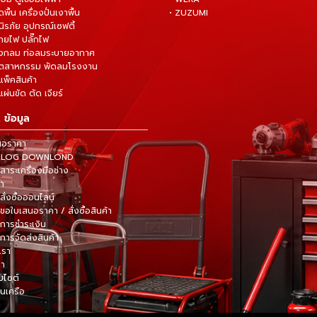
ดพื้น เครื่องปั่นเงาพื้น
• ZUZUMI
นิรภัย อุปกรณ์เซฟตี้
สายไฟ ปลั๊กไฟ
ังกลม ท่อลมระบายอากาศ
ุตสาหกรรม พัดลมโรงงาน
แพ็คสินค้า
ผ่นขัด ตัด เจียร์
 ข้อมูล
นอราคา
TALOG DOWNLOND
าระเครื่องมือช่าง
้า
สั่งซื้อออนไลน์
ขอใบเสนอราคา / สั่งซื้อสินค้า
การชำระเงิน
การจัดส่งสินค้า
เรา
รา
็บไซต์
ในเครือ