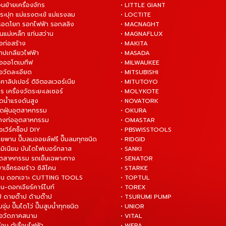
่อนย้ายเครื่องจักร
• LITTLE GIANT
ระปุก แม่แรงตะเข้ แม่แรงลม
• LOCTITE
 รอดโยก รอกไฟฟ้า รอกสลิง
• MACNAGHT
่นแม่เหล็ก แท่นสว่าน
• MAGNAFLUX
ือก่อสร้าง
• MAKITA
ต๊าปเกลียวไฟฟ้า
• MASADA
มือออโตเมทีฟ
• MILWAUKEE
ือวัดละเอียด
• MITSUBISHI
ยคาลิปเปอร์ ดิจิตอลเวอร์เนีย
• MITUTOYO
ร เครื่องวัดระยะเลเซอร์
• MOLYKOTE
ฉีดน้ำแรงดันสูง
• NOVATORK
ดูดฝุ่นอุตสาหกรรม
• OKURA
ล้างท่ออุตสาหกรรม
• OMASTAR
ือเวิร์คช็อป DIY
• PBSWISSTOOLS
ายพาน ปั๊มลมออยล์ฟรี ปั๊มลมทุกชนิด
• RIDGID
ูมิเนียม บันไดไฟเบอร์กลาส
• SANKI
อุตสาหกรรม รถเข็นเฉพาะทาง
• SENATOR
ยาเช็ครอยร้าว ซิลิโคน
• STARKE
่าน ดอกเจาะ CUTTING TOOLS
• TOPTUL
น-ดอกเจียร์คาร์ไบท์
• TOREX
ป ดายต๊าป ด้ามต๊าป
• TSURUMI PUMP
ั๊มจุ่ม ปั๊มไดโว่ ปั๊มสูบน้ำทุกชนิด
• UNIOR
มือวัดภาคสนาม
• VITAL
ื่อม ตู้เชื่อมไฟฟ้า
• WERA