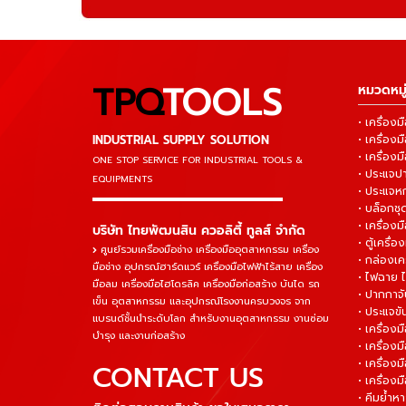
TPQ
TOOLS
หมวดหมู่
• เครื่อ
INDUSTRIAL SUPPLY SOLUTION
• เครื่อ
• เครื่องม
ONE STOP SERVICE
FOR INDUSTRIAL TOOLS &
• ประแจ
EQUIPMENTS
• ประแจห
▬▬▬▬▬▬▬▬▬▬▬▬▬▬▬
• บล็อกชุด
• เครื่องม
บริษัท ไทยพัฒนสิน ควอลิตี้ ทูลส์ จำกัด
• ตู้เครื่อง
ศูนย์รวมเครื่องมือช่าง เครื่องมืออุตสาหกรรม เครื่อง
• กล่องเคร
มือช่าง อุปกรณ์ฮาร์ดแวร์ เครื่องมือไฟฟ้าไร้สาย เครื่อง
• ไฟฉาย 
มือลม เครื่องมือไฮโดรลิค เครื่องมือก่อสร้าง บันได รถ
• ปากกาจั
เข็น อุตสาหกรรม และอุปกรณ์โรงงานครบวงจร จาก
• ประแจข
แบรนด์ชั้นนำระดับโลก สำหรับงานอุตสาหกรรม งานซ่อม
• เครื่อ
บำรุง และงานก่อสร้าง
• เครื่อ
• เครื่องม
CONTACT US
• เครื่อง
• คีมย้ำห