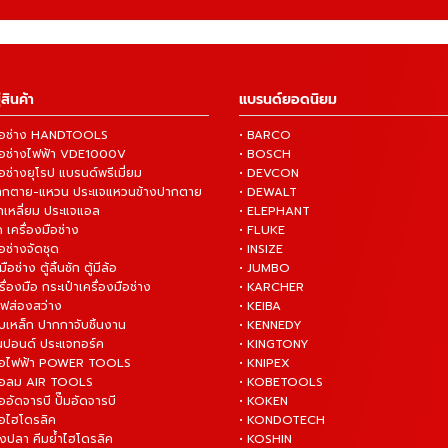
สินค้า
แบรนด์ยอดนิยม
งมือช่าง HANDTOOLS
• BARCO
งมือช่างไฟฟ้า VDE1000V
• BOSCH
ือช่างยุโรป แบรนด์พรีเมี่ยม
• DEVCON
ปากตาย-แหวน ประแจแหวนข้างปากตาย
• DEWALT
กเหลี่ยม ประแจแอล
• ELEPHANT
 เครื่องมือช่าง
• FLUKE
ือช่างจัดชุด
• INSIZE
มือช่าง ตู้ลิ้นชัก ตู้มีล้อ
• JUMBO
ื่องมือ กระเป๋าเครื่องมือช่าง
• KARCHER
ไฟส่องสว่าง
• KEIBA
บเหล็ก ปากกาจับชิ้นงาน
• KENNEDY
ันปอนด์ ประแจทอร์ค
• KINGTONY
งมือไฟฟ้า POWER TOOLS
• KNIPEX
งมือลม AIR TOOLS
• KOBETOOLS
ืออัดจารบี ปั๊มอัดจารบี
• KOKEN
มือไฮโดรลิค
• KONDOTECH
างปลา คีมย้ำไฮโดรลิค
• KOSHIN