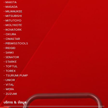
• MAKITA
• MASADA
• MILWAUKEE
• MITSUBISHI
• MITUTOYO
• MOLYKOTE
• NOVATORK
• OKURA
• OMASTAR
• PBSWISSTOOLS
• RIDGID
• SANKI
• SENATOR
• STARKE
• TOPTUL
• TOREX
• TSURUMI PUMP
• UNIOR
• VITAL
• WERA
• ZUZUMI
บริการ & ข้อมูล