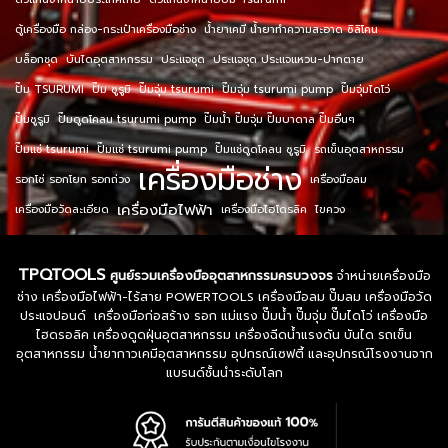
ตู้เครื่องมือ กล่อง-กระเป๋าเครื่องมือช่าง
น้ำยาเคมี น้ำยาทำความสะอาด ซิลิโคน
บล็อกชุด
บันไดอุตสาหกรรม
ประแจชุด
ประแจชุด ประแจแหวน-ปากตาย
ปั๊ม TSURUMI
ปั๊ม ซูรูมิ
ปั๊มจุ่ม tsurumi
ปั๊มจุ่ม tsurumi pump
ปั๊มจุ่มไดโว่
ปั๊มซูรูมิ
ปั๊มดูดโคลน tsurumi pump
ปั๊มน้ำ ปั๊มจุ่ม ปั๊มบาดาล ปั๊มอื่นๆ
ปั๊มแช่ tsurumi
ปั๊มแช่ tsurumi pump
ปั๊มแช่ดูดโคลน ซูรูมิ
รถเข็นอุตสาหกรรม
เครื่องมือช่าง
รอกโซ่ รอกโยก รอกถ่วง
เครื่องมือลม
เครื่องมือไฟฟ้า
เครื่องมือวัดละเอียด
เครื่องมือไฮโดรลิค
ไขควง
TPQTOOLS
ศูนย์รวมเครื่องมืออุตสาหกรรมครบวงจร
จำหน่ายเครื่องมือ
ช่าง เครื่องมือไฟฟ้า-ไร้สาย POWERTOOLS เครื่องมือลม ปั๊มลม เครื่องมือวัด
ประแจปอนด์ เครื่องมือก่อสร้าง รอก แม่แรง ปั๊มน้ำ ปั๊มจุ่ม ปั๊มไดโว่ เครื่องมือ
ไฮดรอลิค เครื่องดูดฝุ่นอุตสาหกรรม เครื่องฉีดน้ำแรงดัน บันได รถเข็น
อุตสาหกรรม น้ำยากาวเคมีอุตสาหกรรม อุปกรณ์เซฟตี้ และอุปกรณ์โรงงานจาก
แบรนด์ชั้นนำระดับโลก