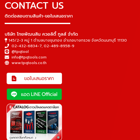
CONTACT US
ติดต่อสอบถามสินค้า-ขอใบเสนอราคา
▬▬▬▬▬▬▬▬▬▬▬▬▬▬▬
บริษัท ไทยพัฒนสิน ควอลิตี้ ทูลส์ จำกัด
145/2-3 หมู่ 1 ตำบลบางขุนกอง อำเภอบางกรวย จังหวัดนนทบุรี 11130
02-432-6834-7
,
02-489-8958-9
@tpqtool
info@tpqtools.com
www.tpqtools.co.th