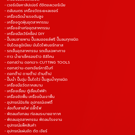
• เวอร์เนียคาลิปเปอร์ ดิจิตอลเวอร์เนีย
• ตลับเมตร เครื่องวัดระยะเลเซอร์
• เครื่องฉีดน้ำแรงดันสูง
• เครื่องดูดฝุ่นอุตสาหกรรม
• เครื่องล้างท่ออุตสาหกรรม
• เครื่องมือเวิร์คช็อป DIY
• ปั๊มลมสายพาน ปั๊มลมออยล์ฟรี ปั๊มลมทุกชนิด
• ปันไดอลูมิเนียม บันไดไฟเบอร์กลาส
• รถเข็นอุตสาหกรรม รถเข็นเฉพาะทาง
• กาว น้ำยาเช็ครอยร้าว ซิลิโคน
• ดอกสว่าน ดอกเจาะ CUTTING TOOLS
• ดอกสว่าน-ดอกเจียร์คาร์ไบท์
• ดอกต๊าป ดายต๊าป ด้ามต๊าป
• ปั๊มน้ำ ปั๊มจุ่ม ปั๊มไดโว่ ปั๊มสูบน้ำทุกชนิด
• เครื่องมือวัดภาคสนาม
• เครื่องเชื่อม ตู้เชื่อมไฟฟ้า
• เครื่องขัดพื้น เครื่องปั่นเงาพื้น
• อุปกรณ์นิรภัย อุปกรณ์เซฟตี้
• ล้อเก็บสายไฟ ปลั๊กไฟ
• พัดลมถังกลม ท่อลมระบายอากาศ
• พัดลมอุตสาหกรรม พัดลมโรงงาน
• อุปกรณ์แพ็คสินค้า
• อุปกรณ์แผ่นขัด ตัด เจียร์