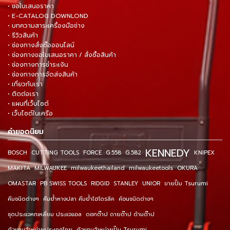
• ขอใบเสนอราคา
• E-CATALOG DOWNLOND
• บทความสาระเครื่องมือช่าง
• รีวิวสินค้า
• ช่องทางสั่งซื้อออนไลน์
• ช่องทางขอใบเสนอราคา / สั่งซื้อสินค้า
• ช่องทางการชำระเงิน
• ช่องทางการจัดส่งสินค้า
• เกี่ยวกับเรา
• ติดต่อเรา
• แผนที่เว็บไซต์
• เว็บไซต์ในเครือ
คำยอดนิยม
KENNEDY
BOSCH
CUTTING TOOLS
FORCE
G.558
G.582
KNIPEX
MAKITA
MILWAUKEE
milwaukeethailand
milwaukeetools
OKURA
OMASTAR
PB SWISS TOOLS
RIDGID
STANLEY
UNIOR
ขายปั๊ม Tsurumi
คีมชนิดต่างๆ
คีมย้ำหางปลา คีมย้ำไฮโดรลิค
ค้อนชนิดต่างๆ
ชุดประแจหกเหลี่ยม ประแจแอล
ดอกต๊าป ดายต๊าป ด้ามต๊าป
ตัวแทนจำหน่ายประเทศไทย
ตัวแทนจำหน่ายปั๊ม Tsurumi