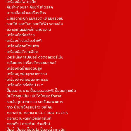
• เครื่องมือไฮโดรลิค
• คีมย้ำหางปลา คีมย้ำไฮโดรลิค
• เต่าเคลื่อนย้ายเครื่องจักร
• แม่แรงกระปุก แม่แรงตะเข้ แม่แรงลม
• รอกโซ่ รอดโยก รอกไฟฟ้า รอกสลิง
• สว่านแท่นแม่เหล็ก แท่นสว่าน
• เครื่องมือก่อสร้าง
• เครื่องต๊าปเกลียวไฟฟ้า
• เครื่องมือออโตเมทีฟ
• เครื่องมือวัดละเอียด
• เวอร์เนียคาลิปเปอร์ ดิจิตอลเวอร์เนีย
• ตลับเมตร เครื่องวัดระยะเลเซอร์
• เครื่องฉีดน้ำแรงดันสูง
• เครื่องดูดฝุ่นอุตสาหกรรม
• เครื่องล้างท่ออุตสาหกรรม
• เครื่องมือเวิร์คช็อป DIY
• ปั๊มลมสายพาน ปั๊มลมออยล์ฟรี ปั๊มลมทุกชนิด
• ปันไดอลูมิเนียม บันไดไฟเบอร์กลาส
• รถเข็นอุตสาหกรรม รถเข็นเฉพาะทาง
• กาว น้ำยาเช็ครอยร้าว ซิลิโคน
• ดอกสว่าน ดอกเจาะ CUTTING TOOLS
• ดอกสว่าน-ดอกเจียร์คาร์ไบท์
• ดอกต๊าป ดายต๊าป ด้ามต๊าป
• ปั๊มน้ำ ปั๊มจุ่ม ปั๊มไดโว่ ปั๊มสูบน้ำทุกชนิด