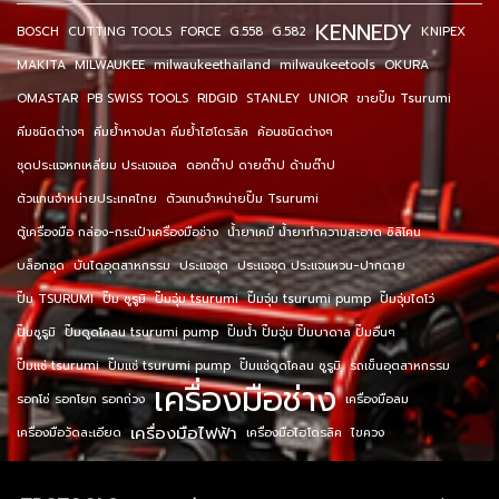
KENNEDY
BOSCH
CUTTING TOOLS
FORCE
G.558
G.582
KNIPEX
MAKITA
MILWAUKEE
milwaukeethailand
milwaukeetools
OKURA
OMASTAR
PB SWISS TOOLS
RIDGID
STANLEY
UNIOR
ขายปั๊ม Tsurumi
คีมชนิดต่างๆ
คีมย้ำหางปลา คีมย้ำไฮโดรลิค
ค้อนชนิดต่างๆ
ชุดประแจหกเหลี่ยม ประแจแอล
ดอกต๊าป ดายต๊าป ด้ามต๊าป
ตัวแทนจำหน่ายประเทศไทย
ตัวแทนจำหน่ายปั๊ม Tsurumi
ตู้เครื่องมือ กล่อง-กระเป๋าเครื่องมือช่าง
น้ำยาเคมี น้ำยาทำความสะอาด ซิลิโคน
บล็อกชุด
บันไดอุตสาหกรรม
ประแจชุด
ประแจชุด ประแจแหวน-ปากตาย
ปั๊ม TSURUMI
ปั๊ม ซูรูมิ
ปั๊มจุ่ม tsurumi
ปั๊มจุ่ม tsurumi pump
ปั๊มจุ่มไดโว่
ปั๊มซูรูมิ
ปั๊มดูดโคลน tsurumi pump
ปั๊มน้ำ ปั๊มจุ่ม ปั๊มบาดาล ปั๊มอื่นๆ
ปั๊มแช่ tsurumi
ปั๊มแช่ tsurumi pump
ปั๊มแช่ดูดโคลน ซูรูมิ
รถเข็นอุตสาหกรรม
เครื่องมือช่าง
รอกโซ่ รอกโยก รอกถ่วง
เครื่องมือลม
เครื่องมือไฟฟ้า
เครื่องมือวัดละเอียด
เครื่องมือไฮโดรลิค
ไขควง