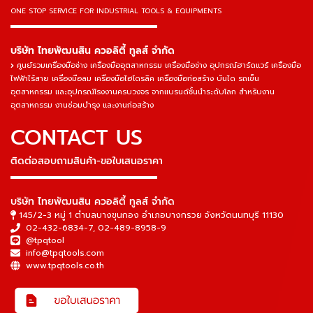
ONE STOP SERVICE
FOR INDUSTRIAL TOOLS & EQUIPMENTS
▬▬▬▬▬▬▬▬▬▬▬▬▬▬▬
บริษัท ไทยพัฒนสิน ควอลิตี้ ทูลส์ จำกัด
ศูนย์รวมเครื่องมือช่าง เครื่องมืออุตสาหกรรม เครื่องมือช่าง อุปกรณ์ฮาร์ดแวร์ เครื่องมือ
ไฟฟ้าไร้สาย เครื่องมือลม เครื่องมือไฮโดรลิค เครื่องมือก่อสร้าง บันได รถเข็น
อุตสาหกรรม และอุปกรณ์โรงงานครบวงจร จากแบรนด์ชั้นนำระดับโลก สำหรับงาน
อุตสาหกรรม งานซ่อมบำรุง และงานก่อสร้าง
CONTACT US
ติดต่อสอบถามสินค้า-ขอใบเสนอราคา
▬▬▬▬▬▬▬▬▬▬▬▬▬▬▬
บริษัท ไทยพัฒนสิน ควอลิตี้ ทูลส์ จำกัด
145/2-3 หมู่ 1 ตำบลบางขุนกอง อำเภอบางกรวย จังหวัดนนทบุรี 11130
02-432-6834-7
,
02-489-8958-9
@tpqtool
info@tpqtools.com
www.tpqtools.co.th