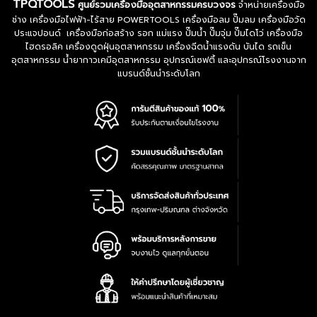
TPQTOOLS
ศูนย์รวมเครื่องมืออุตสาหกรรมครบวงจร
จำหน่ายเครื่องมือ
ช่าง เครื่องมือไฟฟ้า-ไร้สาย POWERTOOLS เครื่องมือลม ปั๊มลม เครื่องมือวัด
ประแจปอนด์ เครื่องมือก่อสร้าง รอก แม่แรง ปั๊มน้ำ ปั๊มจุ่ม ปั๊มไดโว่ เครื่องมือ
ไฮดรอลิค เครื่องดูดฝุ่นอุตสาหกรรม เครื่องฉีดน้ำแรงดัน บันได รถเข็น
อุตสาหกรรม น้ำยากาวเคมีอุตสาหกรรม อุปกรณ์เซฟตี้ และอุปกรณ์โรงงานจาก
แบรนด์ชั้นนำระดับโลก