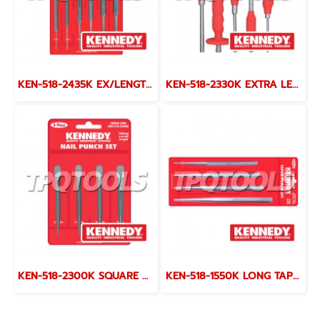
KEN-518-2435K EX/LENGTH INSERTED PIN PUNCHES 6-PCE SET
KEN-518-2330K EXTRA LENGTH INSERTED PIN PUNCH SET (5-PCE)
KEN-518-2300K SQUARE HEAD NAIL PUNCHES SET OF 4
KEN-518-1550K LONG TAPER PUNCH SET (4-PCE)