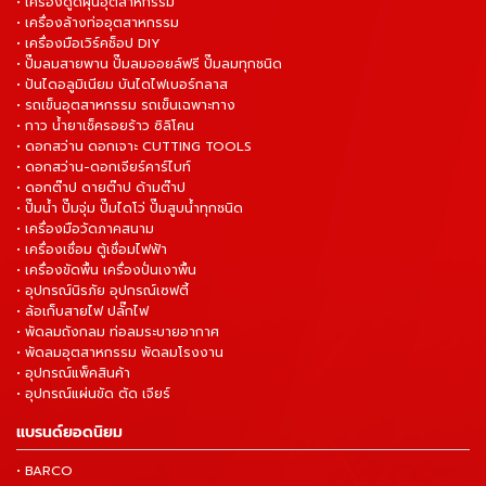
• เครื่องดูดฝุ่นอุตสาหกรรม
• เครื่องล้างท่ออุตสาหกรรม
• เครื่องมือเวิร์คช็อป DIY
• ปั๊มลมสายพาน ปั๊มลมออยล์ฟรี ปั๊มลมทุกชนิด
• ปันไดอลูมิเนียม บันไดไฟเบอร์กลาส
• รถเข็นอุตสาหกรรม รถเข็นเฉพาะทาง
• กาว น้ำยาเช็ครอยร้าว ซิลิโคน
• ดอกสว่าน ดอกเจาะ CUTTING TOOLS
• ดอกสว่าน-ดอกเจียร์คาร์ไบท์
• ดอกต๊าป ดายต๊าป ด้ามต๊าป
• ปั๊มน้ำ ปั๊มจุ่ม ปั๊มไดโว่ ปั๊มสูบน้ำทุกชนิด
• เครื่องมือวัดภาคสนาม
• เครื่องเชื่อม ตู้เชื่อมไฟฟ้า
• เครื่องขัดพื้น เครื่องปั่นเงาพื้น
• อุปกรณ์นิรภัย อุปกรณ์เซฟตี้
• ล้อเก็บสายไฟ ปลั๊กไฟ
• พัดลมถังกลม ท่อลมระบายอากาศ
• พัดลมอุตสาหกรรม พัดลมโรงงาน
• อุปกรณ์แพ็คสินค้า
• อุปกรณ์แผ่นขัด ตัด เจียร์
แบรนด์ยอดนิยม
• BARCO