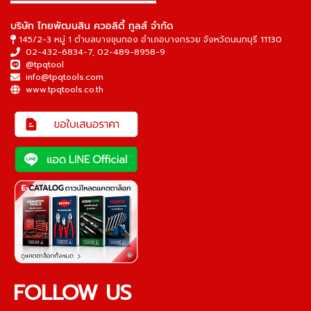
▬▬▬▬▬▬▬▬▬▬▬▬▬▬▬
บริษัท ไทยพัฒนสิน ควอลิตี้ ทูลส์ จำกัด
145/2-3 หมู่ 1 ตำบลบางขุนกอง อำเภอบางกรวย จังหวัดนนทบุรี 11130
02-432-6834-7
,
02-489-8958-9
@tpqtool
info@tpqtools.com
www.tpqtools.co.th
FOLLOW US