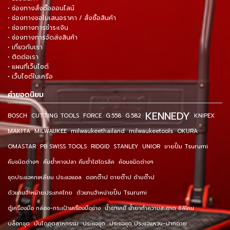
• ช่องทางสั่งซื้อออนไลน์
• ช่องทางขอใบเสนอราคา / สั่งซื้อสินค้า
• ช่องทางการชำระเงิน
• ช่องทางการจัดส่งสินค้า
• เกี่ยวกับเรา
• ติดต่อเรา
• แผนที่เว็บไซต์
• เว็บไซต์ในเครือ
คำยอดนิยม
KENNEDY
BOSCH
CUTTING TOOLS
FORCE
G.558
G.582
KNIPEX
MAKITA
MILWAUKEE
milwaukeethailand
milwaukeetools
OKURA
OMASTAR
PB SWISS TOOLS
RIDGID
STANLEY
UNIOR
ขายปั๊ม Tsurumi
คีมชนิดต่างๆ
คีมย้ำหางปลา คีมย้ำไฮโดรลิค
ค้อนชนิดต่างๆ
ชุดประแจหกเหลี่ยม ประแจแอล
ดอกต๊าป ดายต๊าป ด้ามต๊าป
ตัวแทนจำหน่ายประเทศไทย
ตัวแทนจำหน่ายปั๊ม Tsurumi
ตู้เครื่องมือ กล่อง-กระเป๋าเครื่องมือช่าง
น้ำยาเคมี น้ำยาทำความสะอาด ซิลิโคน
บล็อกชุด
บันไดอุตสาหกรรม
ประแจชุด
ประแจชุด ประแจแหวน-ปากตาย