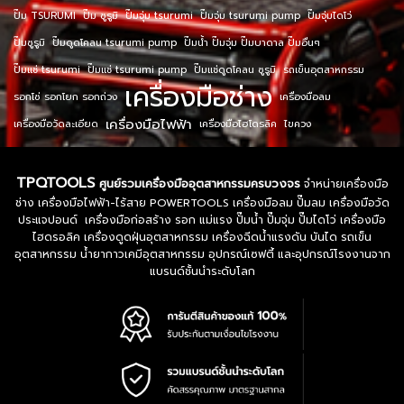
ปั๊ม TSURUMI
ปั๊ม ซูรูมิ
ปั๊มจุ่ม tsurumi
ปั๊มจุ่ม tsurumi pump
ปั๊มจุ่มไดโว่
ปั๊มซูรูมิ
ปั๊มดูดโคลน tsurumi pump
ปั๊มน้ำ ปั๊มจุ่ม ปั๊มบาดาล ปั๊มอื่นๆ
ปั๊มแช่ tsurumi
ปั๊มแช่ tsurumi pump
ปั๊มแช่ดูดโคลน ซูรูมิ
รถเข็นอุตสาหกรรม
เครื่องมือช่าง
รอกโซ่ รอกโยก รอกถ่วง
เครื่องมือลม
เครื่องมือไฟฟ้า
เครื่องมือวัดละเอียด
เครื่องมือไฮโดรลิค
ไขควง
TPQTOOLS
ศูนย์รวมเครื่องมืออุตสาหกรรมครบวงจร
จำหน่ายเครื่องมือ
ช่าง เครื่องมือไฟฟ้า-ไร้สาย POWERTOOLS เครื่องมือลม ปั๊มลม เครื่องมือวัด
ประแจปอนด์ เครื่องมือก่อสร้าง รอก แม่แรง ปั๊มน้ำ ปั๊มจุ่ม ปั๊มไดโว่ เครื่องมือ
ไฮดรอลิค เครื่องดูดฝุ่นอุตสาหกรรม เครื่องฉีดน้ำแรงดัน บันได รถเข็น
อุตสาหกรรม น้ำยากาวเคมีอุตสาหกรรม อุปกรณ์เซฟตี้ และอุปกรณ์โรงงานจาก
แบรนด์ชั้นนำระดับโลก