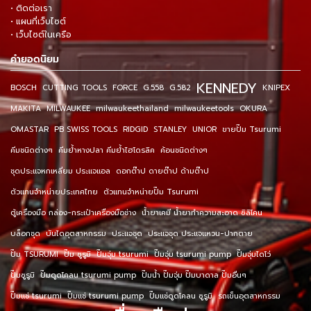
• ติดต่อเรา
• แผนที่เว็บไซต์
• เว็บไซต์ในเครือ
คำยอดนิยม
KENNEDY
BOSCH
CUTTING TOOLS
FORCE
G.558
G.582
KNIPEX
MAKITA
MILWAUKEE
milwaukeethailand
milwaukeetools
OKURA
OMASTAR
PB SWISS TOOLS
RIDGID
STANLEY
UNIOR
ขายปั๊ม Tsurumi
คีมชนิดต่างๆ
คีมย้ำหางปลา คีมย้ำไฮโดรลิค
ค้อนชนิดต่างๆ
ชุดประแจหกเหลี่ยม ประแจแอล
ดอกต๊าป ดายต๊าป ด้ามต๊าป
ตัวแทนจำหน่ายประเทศไทย
ตัวแทนจำหน่ายปั๊ม Tsurumi
ตู้เครื่องมือ กล่อง-กระเป๋าเครื่องมือช่าง
น้ำยาเคมี น้ำยาทำความสะอาด ซิลิโคน
บล็อกชุด
บันไดอุตสาหกรรม
ประแจชุด
ประแจชุด ประแจแหวน-ปากตาย
ปั๊ม TSURUMI
ปั๊ม ซูรูมิ
ปั๊มจุ่ม tsurumi
ปั๊มจุ่ม tsurumi pump
ปั๊มจุ่มไดโว่
ปั๊มซูรูมิ
ปั๊มดูดโคลน tsurumi pump
ปั๊มน้ำ ปั๊มจุ่ม ปั๊มบาดาล ปั๊มอื่นๆ
ปั๊มแช่ tsurumi
ปั๊มแช่ tsurumi pump
ปั๊มแช่ดูดโคลน ซูรูมิ
รถเข็นอุตสาหกรรม