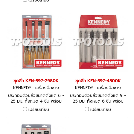
เปรียบเทียบ
specially hardened teeth.
Stays sharp longer. Fitted
with a bi-material handle
with fingerline for comfort
and accuracy. Three
ground edges per tooth.
Cuts on back stroke.
Designed to cut chipboard,
blockboard, timber,
plywood, hardboard,
plasterboard,PVC and
laminates.
ชุดสิ่ว KEN-597-2980K
ชุดสิ่ว KEN-597-4300K
KENNEDY : เครื่องมือช่าง
KENNEDY : เครื่องมือช่าง
ประกอบด้วยสิ่วขนาดตั้งแต่ 6 -
ประกอบด้วยสิ่วขนาดตั้งแต่ 9 -
25 มม. ทั้งหมด 4 ชิ้น พร้อม
25 มม. ทั้งหมด 6 ชิ้น พร้อม
ซอง
ซอง
เปรียบเทียบ
เปรียบเทียบ