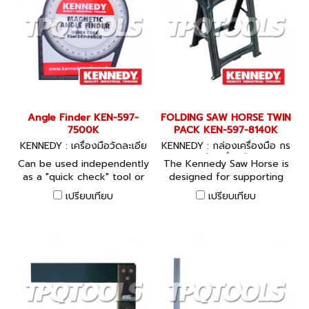
Angle Finder KEN-597-
FOLDING SAW HORSE TWIN
7500K
PACK KEN-597-8140K
KENNEDY : เครื่องมือวัดละเอีย
KENNEDY : กล่องเครื่องมือ กร
ด
ะเป๋าเครื่องมือ
Can be used independently
The Kennedy Saw Horse is
as a "quick check" tool or
designed for supporting
to convert a rule or square
wooden planks and boards
เปรียบเทียบ
เปรียบเทียบ
into a precision angle
and is recommended for
finder. High strength built-
use in pairs. With spreader
in ceramic magnet with vee
bars for extra stability, it
groove for use on bars and
features a support bar on
pipes. Accuracy /-0.5%. For
the top with metric and
the most accurate readings
inch scale and end stops to
it is recommended that the
secure the workpiece in
angle finder is attached to
place. Folds flat for easy
a steel rule or square by
transportation and storage.