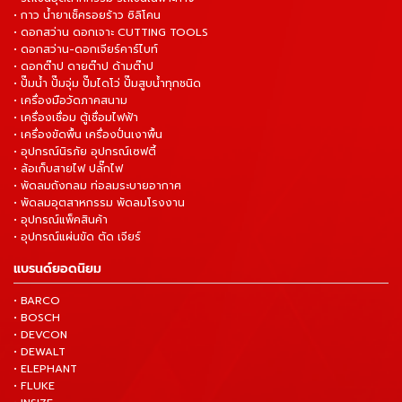
• กาว น้ำยาเช็ครอยร้าว ซิลิโคน
• ดอกสว่าน ดอกเจาะ CUTTING TOOLS
• ดอกสว่าน-ดอกเจียร์คาร์ไบท์
• ดอกต๊าป ดายต๊าป ด้ามต๊าป
• ปั๊มน้ำ ปั๊มจุ่ม ปั๊มไดโว่ ปั๊มสูบน้ำทุกชนิด
• เครื่องมือวัดภาคสนาม
• เครื่องเชื่อม ตู้เชื่อมไฟฟ้า
• เครื่องขัดพื้น เครื่องปั่นเงาพื้น
• อุปกรณ์นิรภัย อุปกรณ์เซฟตี้
• ล้อเก็บสายไฟ ปลั๊กไฟ
• พัดลมถังกลม ท่อลมระบายอากาศ
• พัดลมอุตสาหกรรม พัดลมโรงงาน
• อุปกรณ์แพ็คสินค้า
• อุปกรณ์แผ่นขัด ตัด เจียร์
แบรนด์ยอดนิยม
• BARCO
• BOSCH
• DEVCON
• DEWALT
• ELEPHANT
• FLUKE