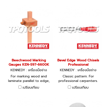
plated head which is wear
resistant and improves
accuracy. Fitted with a
single and a double spur
for marking out mortices.
Capacity: 0 - 150 (6).
Beechwood Marking
Bevel Edge Wood Chisels
Gauges KEN-597-6600K
Professional
KENNEDY : เครื่องมือช่าง
KENNEDY : เครื่องมือช่าง
For marking wood and
Classic pattern. For
laminate parallel to edge,
professional carpenters.
prior to cutting, sawing or
เปรียบเทียบ
เปรียบเทียบ
chiselling. With plastic
thumbscrew. Capacity: 0 -
150 (6).