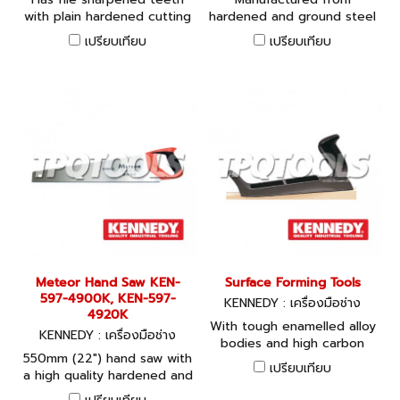
with plain hardened cutting
hardened and ground steel
edges. Impact resistant
with glazed and polished
เปรียบเทียบ
เปรียบเทียบ
handle. High quality. 13
blade, tensioned and fully
points per inch.
sprung. Highly polished
brass back and handle.
Supplied in wallet with
tooth guard. 15 points per
inch.
Meteor Hand Saw KEN-
Surface Forming Tools
597-4900K, KEN-597-
KENNEDY : เครื่องมือช่าง
4920K
With tough enamelled alloy
KENNEDY : เครื่องมือช่าง
bodies and high carbon
550mm (22") hand saw with
heat treated steel blades.
เปรียบเทียบ
a high quality hardened and
tempered steel blade with