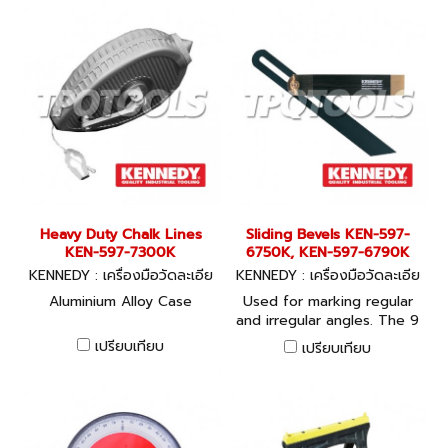
coating onto line. With
sliding hatch for filling.
Universal hook attaches to
any projection or slot.
Heavy Duty Chalk Lines
Sliding Bevels KEN-597-
KEN-597-7300K
6750K, KEN-597-6790K
KENNEDY : เครื่องมือวัดละเอีย
KENNEDY : เครื่องมือวัดละเอีย
ด
ด
Aluminium Alloy Case
Used for marking regular
and irregular angles. The 9
sliding steel blade can be
เปรียบเทียบ
เปรียบเทียบ
locked into any position
using the brass
thumbscrew. Rosewood
stock with brass tips for
greater wear resistance.