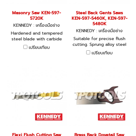
roof. To make the proper
cuts, top and bottom as
Masonry Saw KEN-597-
Steel Back Gents Saws
well as slide or cheek cuts
5720K
KEN-597-5460K, KEN-597-
for any rafter.
5480K
KENNEDY : เครื่องมือช่าง
KENNEDY : เครื่องมือช่าง
Hardened and tempered
Suitable for precise flush
steel blade with carbide
cutting. Sprung alloy steel
teeth.
เปรียบเทียบ
blade with rigid steel back,
เปรียบเทียบ
polished rosewood handle
and brass ferrule. Blade
width: 60mm (21/4).
Flexi Flush Cutting Saw
Brass Back Dovetail Saw