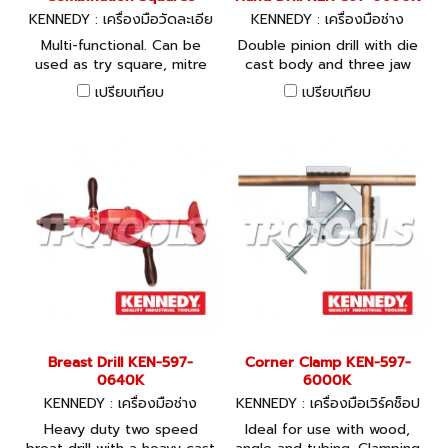
KENNEDY : เครื่องมือวัดละเอีย
KENNEDY : เครื่องมือช่าง
ด
Multi-functional. Can be
Double pinion drill with die
used as try square, mitre
cast body and three jaw
square, depth gauge, spirit
keyless chuck. Plastic
เปรียบเทียบ
เปรียบเทียบ
level, marking gauge,
handle with plastic grips
height gauge and rule.
and screw top, for bit
Supplied with scribing tool.
storage. Used for small
Diecast aluminium alloy
drilling operations.
head with the 6 rule and
diecast zinc alloy head with
the 12 rule. Precision rolled
blades.
Breast Drill KEN-597-
Corner Clamp KEN-597-
0640K
6000K
KENNEDY : เครื่องมือช่าง
KENNEDY : เครื่องมือเวิร์คช็อป
Heavy duty two speed
Ideal for use with wood,