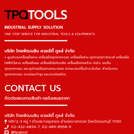
TPQ
TOOLS
INDUSTRIAL SUPPLY SOLUTION
ONE STOP SERVICE
FOR INDUSTRIAL TOOLS & EQUIPMENTS
▬▬▬▬▬▬▬▬▬▬▬▬▬▬▬
บริษัท ไทยพัฒนสิน ควอลิตี้ ทูลส์ จำกัด
ศูนย์รวมเครื่องมือช่าง เครื่องมืออุตสาหกรรม เครื่องมือช่าง อุปกรณ์ฮาร์ดแวร์ เครื่องมือ
ไฟฟ้าไร้สาย เครื่องมือลม เครื่องมือไฮโดรลิค เครื่องมือก่อสร้าง บันได รถเข็น
อุตสาหกรรม และอุปกรณ์โรงงานครบวงจร จากแบรนด์ชั้นนำระดับโลก สำหรับงาน
อุตสาหกรรม งานซ่อมบำรุง และงานก่อสร้าง
CONTACT US
ติดต่อสอบถามสินค้า-ขอใบเสนอราคา
▬▬▬▬▬▬▬▬▬▬▬▬▬▬▬
บริษัท ไทยพัฒนสิน ควอลิตี้ ทูลส์ จำกัด
145/2-3 หมู่ 1 ตำบลบางขุนกอง อำเภอบางกรวย จังหวัดนนทบุรี 11130
02-432-6834-7
,
02-489-8958-9
@tpqtool