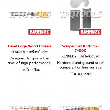
Bevel Edge Wood Chisels
Scraper Set KEN-597-
7400K
KENNEDY : เครื่องมือช่าง
KENNEDY : เครื่องมือช่าง
Designed to give a life-
Hardened and ground steel
time of high performance.
scrapers. For fine surface
Chrome vanadium alloy
เปรียบเทียบ
finishing of intricate
blades, hardened,
เปรียบเทียบ
contour surfaces.Contents:
tempered, ground and
Goose neck,
polished. CAB (Cellulose
concave/convex and
Acetate Butyrate handles).
rectangle.