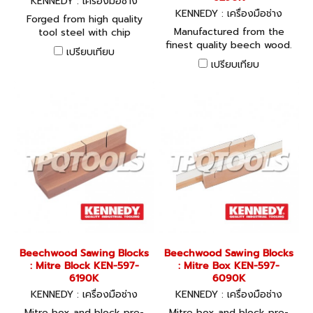
KENNEDY : เครื่องมือช่าง
KENNEDY : เครื่องมือช่าง
Forged from high quality
Manufactured from the
tool steel with chip
finest quality beech wood.
clearance groove and
เปรียบเทียบ
Hooks into the edge of the
hollow ground point.
เปรียบเทียบ
bench allowing the
Centerless ground and true
workpiece to be held firmly
running. Ground spade bit
against one end whilst
head. For cutting holes in
cutting or marking out.
laminates and wood. 6mm
hexagon shank to prevent
slipping at speed.
Beechwood Sawing Blocks
Beechwood Sawing Blocks
: Mitre Block KEN-597-
: Mitre Box KEN-597-
6190K
6090K
KENNEDY : เครื่องมือช่าง
KENNEDY : เครื่องมือช่าง
Mitre box and block pre-
Mitre box and block pre-