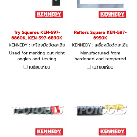
means of the magnet or
screws.
Try Squares KEN-597-
Rafters Square KEN-597-
6860K, KEN-597-6890K
6950K
KENNEDY : เครื่องมือวัดละเอีย
KENNEDY : เครื่องมือวัดละเอีย
ด
ด
Used for marking out right
Manufactured from
angles and testing
hardened and tempered
squareness. Rosewood
ground steel. Graduated to
เปรียบเทียบ
เปรียบเทียบ
stock with brass face for
2mm on one side and 1/8
greater wear resistance.
and 1/16 increments on the
Blades are manufactured
other. In hands of a skilled
from hardened steel, and
carpenter the simple
secured by three steel
rafters square becomes an
washers with brass rivets.
indispensable calculating
Solid rosewood stock with
device of immense
solid brass facing securely
capacity. Enabling the
fixed to the stock provides
carpenter to easily
a hard wearing contact
determine the length of
edge.
any common, hip, valley or
jack rafter for any pitch of