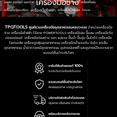
เครื่องมือช่าง
รอกโซ่ รอกโยก รอกถ่วง
เครื่องมือลม
เครื่องมือไฟฟ้า
เครื่องมือวัดละเอียด
เครื่องมือไฮโดรลิค
ไขควง
TPQTOOLS
ศูนย์รวมเครื่องมืออุตสาหกรรมครบวงจร
จำหน่ายเครื่องมือ
ช่าง เครื่องมือไฟฟ้า-ไร้สาย POWERTOOLS เครื่องมือลม ปั๊มลม เครื่องมือวัด
ประแจปอนด์ เครื่องมือก่อสร้าง รอก แม่แรง ปั๊มน้ำ ปั๊มจุ่ม ปั๊มไดโว่ เครื่องมือ
ไฮดรอลิค เครื่องดูดฝุ่นอุตสาหกรรม เครื่องฉีดน้ำแรงดัน บันได รถเข็น
อุตสาหกรรม น้ำยากาวเคมีอุตสาหกรรม อุปกรณ์เซฟตี้ และอุปกรณ์โรงงานจาก
แบรนด์ชั้นนำระดับโลก