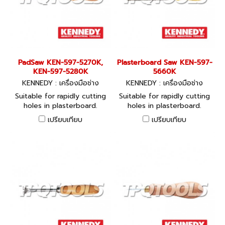
PadSaw KEN-597-5270K,
Plasterboard Saw KEN-597-
KEN-597-5280K
5660K
KENNEDY : เครื่องมือช่าง
KENNEDY : เครื่องมือช่าง
Suitable for rapidly cutting
Suitable for rapidly cutting
holes in plasterboard.
holes in plasterboard.
Hardened and tempered
Hardened and tempered
เปรียบเทียบ
เปรียบเทียบ
carbon steel blade with
carbon steel blade with
polished rosewood handle
polished rosewood handle
and brass ferrule. 7tpi.
and brass ferrule. 7tpi.