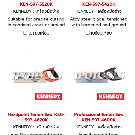
KEN-597-5520K
KEN-597-5420K
KENNEDY : เครื่องมือช่าง
KENNEDY : เครื่องมือช่าง
Suitable for precise cutting
Alloy steel blade, tensioned
in confined areas or around
with hardened and ground
obstructions. Flexible alloy
teeth. Heavy rigid brass
เปรียบเทียบ
เปรียบเทียบ
steel blade, which cuts on
back and polished
the pull stroke. Polished
rosewood handle. Securely
rosewood handle with brass
fastened with two brass
ferrule. 20tpi.
screws. 20tpi.
Hardpoint Tenon Saw KEN-
Professional Tenon Saw
597-4620K
KEN-597-4600K
KENNEDY : เครื่องมือช่าง
KENNEDY : เครื่องมือช่าง
Has file sharpened teeth
Manufactured from