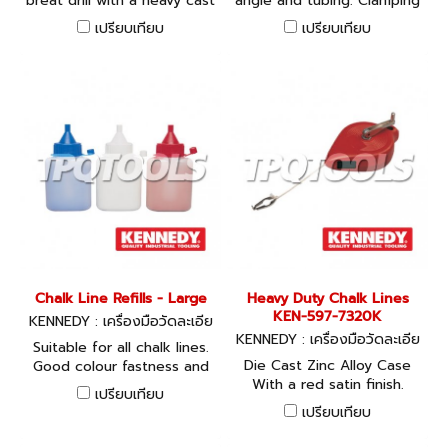
breat drill with a heavy cast
angle and tubing. Clamping
construction and enlosed
jaws swivel to accept
เปรียบเทียบ
เปรียบเทียบ
gearing. Fitted with a three
various widths. Die cast
jaw keyless 10mm chuck
aluminium body with bench
and supplied with two
mounting. Overall base
removable wooden handles.
dimensions: 158 x 158mm.
The plate that is pressed
Jaw depth: 36mm. Slot
against the chest to force
width: 10mm.
the drill point into the work.
Chalk Line Refills - Large
Heavy Duty Chalk Lines
KEN-597-7320K
KENNEDY : เครื่องมือวัดละเอีย
ด
KENNEDY : เครื่องมือวัดละเอีย
Suitable for all chalk lines.
ด
Die Cast Zinc Alloy Case
Good colour fastness and
With a red satin finish.
weather resistance.
เปรียบเทียบ
Complete with folding
Supplied in squeezable
เปรียบเทียบ
locking handle. Felt gasket
bottle.
distributes uniform chalk