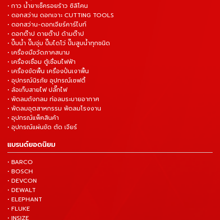
• กาว น้ำยาเช็ครอยร้าว ซิลิโคน
• ดอกสว่าน ดอกเจาะ CUTTING TOOLS
• ดอกสว่าน-ดอกเจียร์คาร์ไบท์
• ดอกต๊าป ดายต๊าป ด้ามต๊าป
• ปั๊มน้ำ ปั๊มจุ่ม ปั๊มไดโว่ ปั๊มสูบน้ำทุกชนิด
• เครื่องมือวัดภาคสนาม
• เครื่องเชื่อม ตู้เชื่อมไฟฟ้า
• เครื่องขัดพื้น เครื่องปั่นเงาพื้น
• อุปกรณ์นิรภัย อุปกรณ์เซฟตี้
• ล้อเก็บสายไฟ ปลั๊กไฟ
• พัดลมถังกลม ท่อลมระบายอากาศ
• พัดลมอุตสาหกรรม พัดลมโรงงาน
• อุปกรณ์แพ็คสินค้า
• อุปกรณ์แผ่นขัด ตัด เจียร์
แบรนด์ยอดนิยม
• BARCO
• BOSCH
• DEVCON
• DEWALT
• ELEPHANT
• FLUKE
• INSIZE