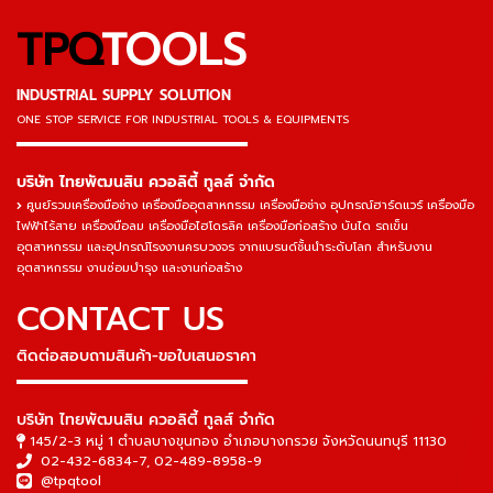
TPQ
TOOLS
INDUSTRIAL SUPPLY SOLUTION
ONE STOP SERVICE
FOR INDUSTRIAL TOOLS & EQUIPMENTS
▬▬▬▬▬▬▬▬▬▬▬▬▬▬▬
บริษัท ไทยพัฒนสิน ควอลิตี้ ทูลส์ จำกัด
ศูนย์รวมเครื่องมือช่าง เครื่องมืออุตสาหกรรม เครื่องมือช่าง อุปกรณ์ฮาร์ดแวร์ เครื่องมือ
ไฟฟ้าไร้สาย เครื่องมือลม เครื่องมือไฮโดรลิค เครื่องมือก่อสร้าง บันได รถเข็น
อุตสาหกรรม และอุปกรณ์โรงงานครบวงจร จากแบรนด์ชั้นนำระดับโลก สำหรับงาน
อุตสาหกรรม งานซ่อมบำรุง และงานก่อสร้าง
CONTACT US
ติดต่อสอบถามสินค้า-ขอใบเสนอราคา
▬▬▬▬▬▬▬▬▬▬▬▬▬▬▬
บริษัท ไทยพัฒนสิน ควอลิตี้ ทูลส์ จำกัด
145/2-3 หมู่ 1 ตำบลบางขุนกอง อำเภอบางกรวย จังหวัดนนทบุรี 11130
02-432-6834-7
,
02-489-8958-9
@tpqtool