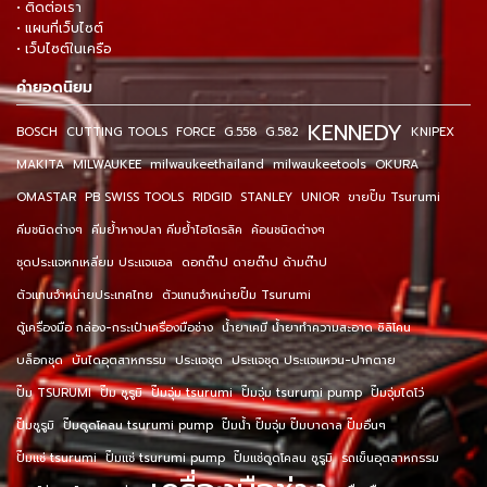
• ติดต่อเรา
• แผนที่เว็บไซต์
• เว็บไซต์ในเครือ
คำยอดนิยม
KENNEDY
BOSCH
CUTTING TOOLS
FORCE
G.558
G.582
KNIPEX
MAKITA
MILWAUKEE
milwaukeethailand
milwaukeetools
OKURA
OMASTAR
PB SWISS TOOLS
RIDGID
STANLEY
UNIOR
ขายปั๊ม Tsurumi
คีมชนิดต่างๆ
คีมย้ำหางปลา คีมย้ำไฮโดรลิค
ค้อนชนิดต่างๆ
ชุดประแจหกเหลี่ยม ประแจแอล
ดอกต๊าป ดายต๊าป ด้ามต๊าป
ตัวแทนจำหน่ายประเทศไทย
ตัวแทนจำหน่ายปั๊ม Tsurumi
ตู้เครื่องมือ กล่อง-กระเป๋าเครื่องมือช่าง
น้ำยาเคมี น้ำยาทำความสะอาด ซิลิโคน
บล็อกชุด
บันไดอุตสาหกรรม
ประแจชุด
ประแจชุด ประแจแหวน-ปากตาย
ปั๊ม TSURUMI
ปั๊ม ซูรูมิ
ปั๊มจุ่ม tsurumi
ปั๊มจุ่ม tsurumi pump
ปั๊มจุ่มไดโว่
ปั๊มซูรูมิ
ปั๊มดูดโคลน tsurumi pump
ปั๊มน้ำ ปั๊มจุ่ม ปั๊มบาดาล ปั๊มอื่นๆ
ปั๊มแช่ tsurumi
ปั๊มแช่ tsurumi pump
ปั๊มแช่ดูดโคลน ซูรูมิ
รถเข็นอุตสาหกรรม