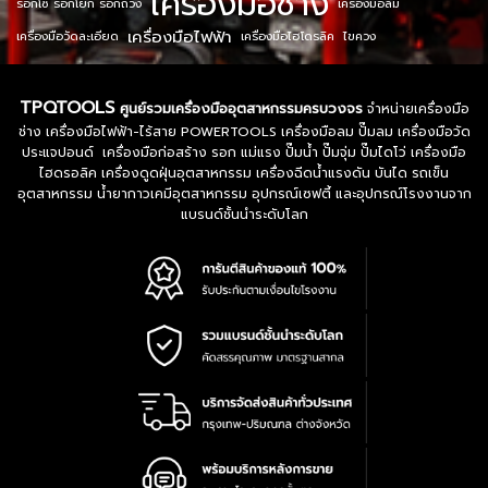
เครื่องมือช่าง
รอกโซ่ รอกโยก รอกถ่วง
เครื่องมือลม
เครื่องมือไฟฟ้า
เครื่องมือวัดละเอียด
เครื่องมือไฮโดรลิค
ไขควง
TPQTOOLS
ศูนย์รวมเครื่องมืออุตสาหกรรมครบวงจร
จำหน่ายเครื่องมือ
ช่าง เครื่องมือไฟฟ้า-ไร้สาย POWERTOOLS เครื่องมือลม ปั๊มลม เครื่องมือวัด
ประแจปอนด์ เครื่องมือก่อสร้าง รอก แม่แรง ปั๊มน้ำ ปั๊มจุ่ม ปั๊มไดโว่ เครื่องมือ
ไฮดรอลิค เครื่องดูดฝุ่นอุตสาหกรรม เครื่องฉีดน้ำแรงดัน บันได รถเข็น
อุตสาหกรรม น้ำยากาวเคมีอุตสาหกรรม อุปกรณ์เซฟตี้ และอุปกรณ์โรงงานจาก
แบรนด์ชั้นนำระดับโลก